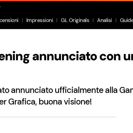
.
censioni
Impressioni
GL Originals
Analisi
Guid
ing annunciato con un t
ato annunciato ufficialmente alla 
er Grafica, buona visione!