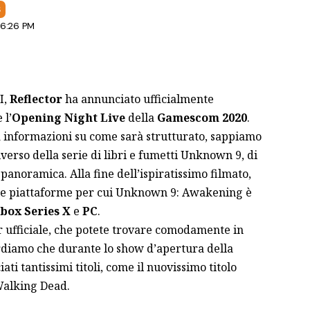
S
 6:26 PM
I,
Reflector
ha annunciato ufficialmente
 l’
Opening Night Live
della
Gamescom 2020
.
 informazioni su come sarà strutturato, sappiamo
niverso della serie di libri e fumetti Unknown 9, di
e panoramica. Alla fine dell’ispiratissimo filmato,
le piattaforme per cui Unknown 9: Awakening è
box Series X
e
PC
.
er ufficiale, che potete trovare comodamente in
cordiamo che durante lo show d’apertura della
i tantissimi titoli, come il nuovissimo titolo
Walking Dead.