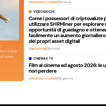
Di
FRANCESCO LEMURI
14 ore fa
VIDEOGIOCHI
Come i possessori di criptovalute
utilizzare SHRMiner per esplorare
opportunità di guadagno e ottene
facilmente un aumento giornaliero
dei propri asset digitali
a
Di
REDAZIONE
18 ore fa
live action
ell’anno:
CINEMA E TV
Film al cinema ad agosto 2026: le 
non perdere
Di
FRANCESCO LEMURI
2 giorni fa