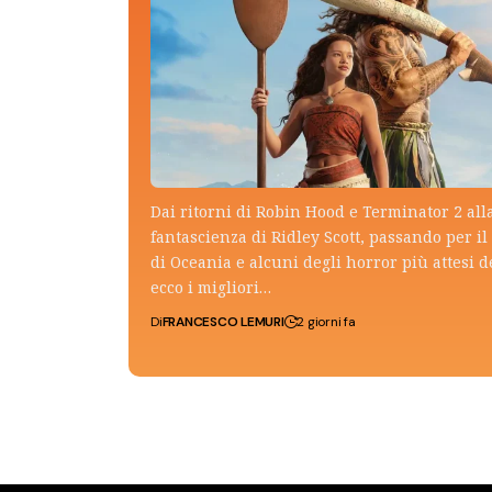
Dai ritorni di Robin Hood e Terminator 2 all
fantascienza di Ridley Scott, passando per il 
di Oceania e alcuni degli horror più attesi d
ecco i migliori…
Di
FRANCESCO LEMURI
2 giorni fa