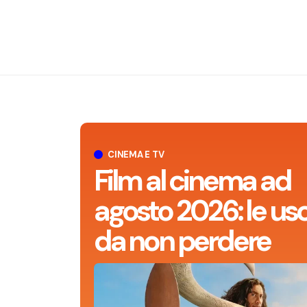
CINEMA E TV
Film al cinema ad
agosto 2026: le usc
da non perdere