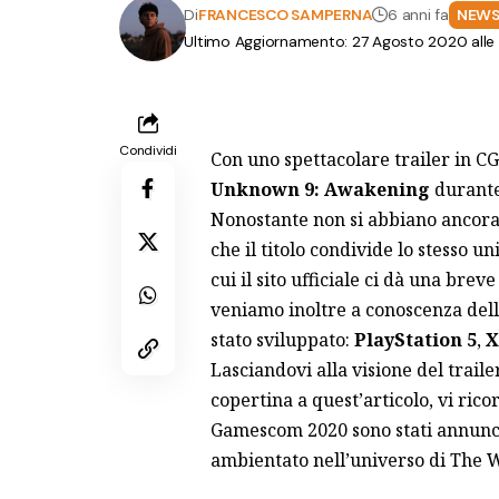
Di
FRANCESCO SAMPERNA
6 anni fa
NEW
Ultimo Aggiornamento: 27 Agosto 2020 alle
Condividi
Con uno spettacolare trailer in CG
Unknown 9: Awakening
durante
Nonostante non si abbiano ancora
che il titolo condivide lo stesso u
cui il sito ufficiale ci dà una brev
veniamo inoltre a conoscenza del
stato sviluppato:
PlayStation 5
,
X
Lasciandovi alla visione del trail
copertina a quest’articolo, vi ri
Gamescom 2020 sono stati annunciat
ambientato nell’universo di The 