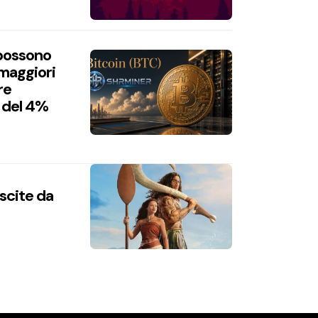
 possono
 maggiori
re
 del 4%
uscite da