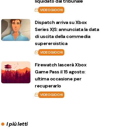
liquidato dal tribunale
VIDEOGIOCHI
Dispatch arriva su Xbox
Series X|S: annunciata la data
di uscita della commedia
supereroistica
VIDEOGIOCHI
Firewatch lascerà Xbox
Game Pass il 15 agosto:
ultima occasione per
recuperarlo
VIDEOGIOCHI
I più letti