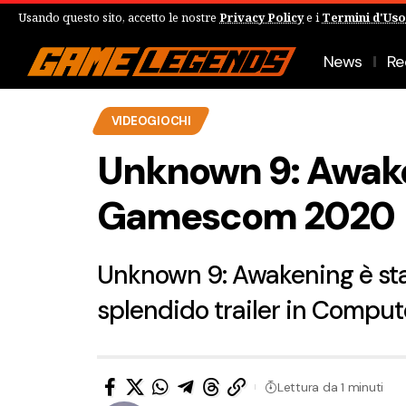
Usando questo sito, accetto le nostre
Privacy Policy
e i
Termini d'Uso
News
Re
VIDEOGIOCHI
Unknown 9: Awaken
Gamescom 2020
Unknown 9: Awakening è st
splendido trailer in Comput
Lettura da 1 minuti