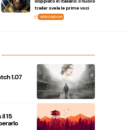
doppiato in italiano: il nuovo
trailer svela le prime voci
VIDEOGIOCHI
atch 1.07
il 15
perarlo