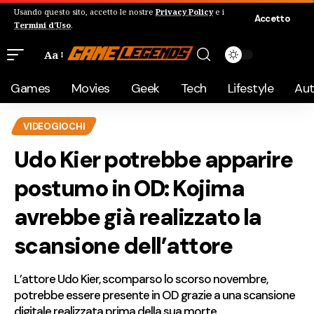
Usando questo sito, accetto le nostre
Privacy Policy
e i
Accetto
Termini d'Uso
.
Aa
Games
Movies
Geek
Tech
Lifestyle
Au
VIDEOGIOCHI
Udo Kier potrebbe apparire
postumo in OD: Kojima
avrebbe già realizzato la
scansione dell’attore
L’attore Udo Kier, scomparso lo scorso novembre,
potrebbe essere presente in OD grazie a una scansione
digitale realizzata prima della sua morte.