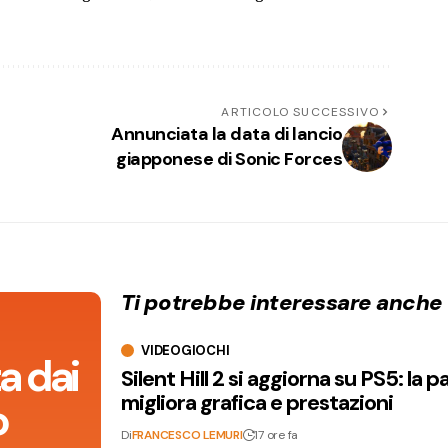
ARTICOLO SUCCESSIVO
Annunciata la data di lancio
giapponese di Sonic Forces
Ti potrebbe interessare anche
VIDEOGIOCHI
a dai
Silent Hill 2 si aggiorna su PS5: la p
migliora grafica e prestazioni
o
Di
FRANCESCO LEMURI
17 ore fa