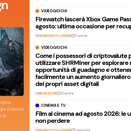
gn
VIDEOGIOCHI
Firewatch lascerà Xbox Game Pass 
agosto: ultima occasione per recu
Di
FRANCESCO LEMURI
17 ore fa
VIDEOGIOCHI
Come i possessori di criptovalute
utilizzare SHRMiner per esplorare
opportunità di guadagno e ottene
facilmente un aumento giornaliero
dei propri asset digitali
Di
REDAZIONE
21 ore fa
ropria
CINEMA E TV
po il lancio
Film al cinema ad agosto 2026: le 
 le
non perdere
Di
FRANCESCO LEMURI
2 giorni fa