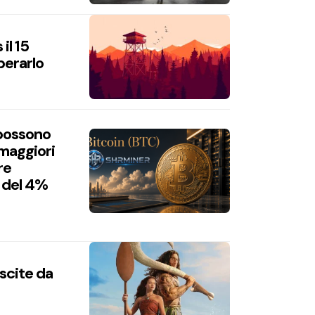
il 15
perarlo
 possono
 maggiori
re
 del 4%
uscite da