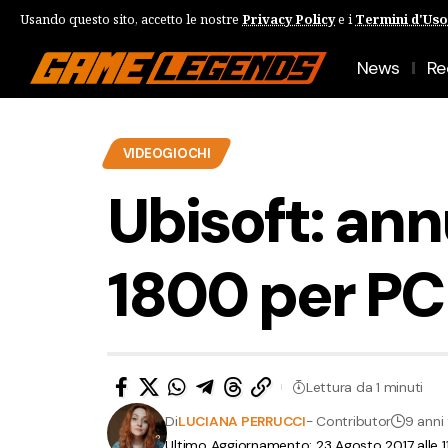
Usando questo sito, accetto le nostre
Privacy Policy
e i
Termini d'Uso
News
Re
VIDEOGIOCHI
Ubisoft: an
1800 per PC
Lettura da 1 minuti
Di
LUCIANA PERRUCCI
- Contributor
9 anni 
Ultimo Aggiornamento: 23 Agosto 2017 alle 1