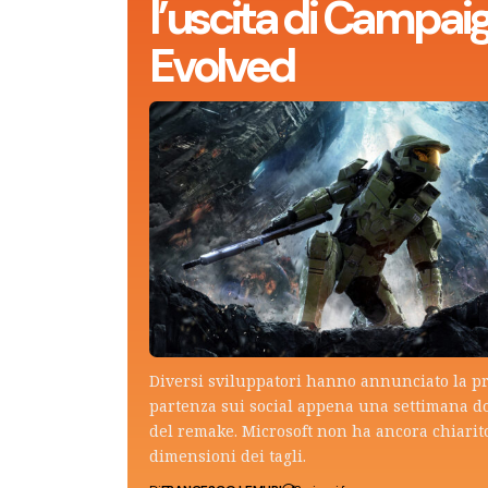
l’uscita di Campai
Evolved
Diversi sviluppatori hanno annunciato la p
partenza sui social appena una settimana do
del remake. Microsoft non ha ancora chiarito
dimensioni dei tagli.