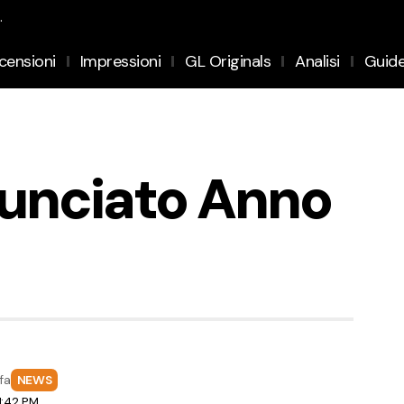
.
censioni
Impressioni
GL Originals
Analisi
Guid
nunciato Anno
fa
NEWS
1:42 PM