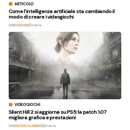
ARTICOLO
Come l’intelligenza artificiale sta cambiando il
modo di creare i videogiochi
Di
REDAZIONE
4 ore fa
VIDEOGIOCHI
Silent Hill 2 si aggiorna su PS5: la patch 1.07
migliora grafica e prestazioni
Di
FRANCESCO LEMURI
24 ore fa