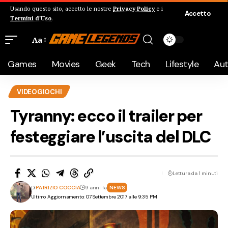
Usando questo sito, accetto le nostre
Privacy Policy
e i
Accetto
Termini d'Uso
.
Aa
Games
Movies
Geek
Tech
Lifestyle
Au
VIDEOGIOCHI
Tyranny: ecco il trailer per
festeggiare l’uscita del DLC
Lettura da 1 minuti
Di
PATRIZIO COCCIA
9 anni fa
NEWS
Ultimo Aggiornamento: 07 Settembre 2017 alle 9:35 PM