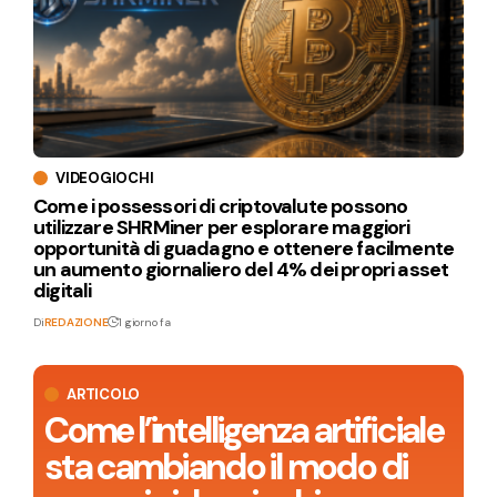
VIDEOGIOCHI
Come i possessori di criptovalute possono
utilizzare SHRMiner per esplorare maggiori
opportunità di guadagno e ottenere facilmente
un aumento giornaliero del 4% dei propri asset
digitali
Di
REDAZIONE
1 giorno fa
ARTICOLO
Come l’intelligenza artificiale
sta cambiando il modo di