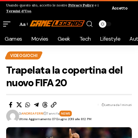
Usando questo sito, accetto le nostre
Privacy Policy
e i
Accetto
Termini d'Uso
.
Aa
Games
Movies
Geek
Tech
Lifestyle
Au
VIDEOGIOCHI
Trapelata la copertina del
nuovo FIFA 20
Lettura da 1 minuti
Di
ANDREA FERRI
7 anni fa
NEWS
Ultimo Aggiornamento: 07 Giugno 2019 alle 8:12 PM