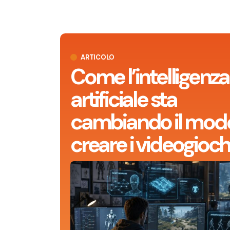
ARTICOLO
Come l’intelligenza
artificiale sta
cambiando il modo
creare i videogioch