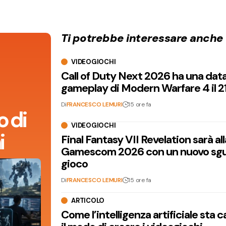
Ti potrebbe interessare anche
VIDEOGIOCHI
Call of Duty Next 2026 ha una dat
gameplay di Modern Warfare 4 il 2
Di
FRANCESCO LEMURI
15 ore fa
 di
VIDEOGIOCHI
i
Final Fantasy VII Revelation sarà all
Gamescom 2026 con un nuovo sgu
gioco
Di
FRANCESCO LEMURI
15 ore fa
ARTICOLO
Come l’intelligenza artificiale sta