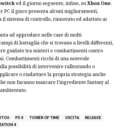
Switch
ed il giorno seguente, infine, su
Xbox One
.
er PC il gioco presenta alcuni miglioramenti,
l sistema di controllo, rinnovato ed adattato ai
nta ad approdare nelle case di molti
ampi di battaglia che si trovano a livelli differenti,
re guidato tra misteri e combattimenti contro
i. Combattimenti ricchi di una notevole
la possibilità di intervenire rallentando o
pplicare o riadattare la propria strategia anche
, che non faranno mancare l’ingrediente fantasy al
 ambientato.
ITCH
PS 4
TOWER OF TIME
USCITA
RELEASE
TATION 4