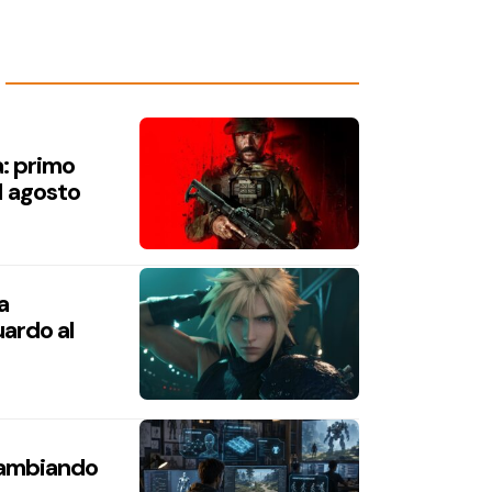
a: primo
1 agosto
a
ardo al
 cambiando