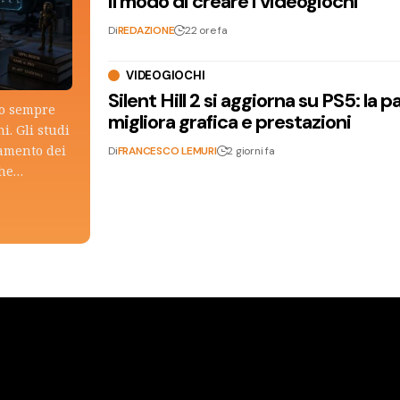
il modo di creare i videogiochi
Di
REDAZIONE
22 ore fa
VIDEOGIOCHI
Silent Hill 2 si aggiorna su PS5: la p
lo sempre
migliora grafica e prestazioni
i. Gli studi
tamento dei
Di
FRANCESCO LEMURI
2 giorni fa
che…