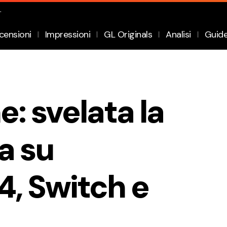
.
censioni
Impressioni
GL Originals
Analisi
Guid
e: svelata la
a su
4, Switch e