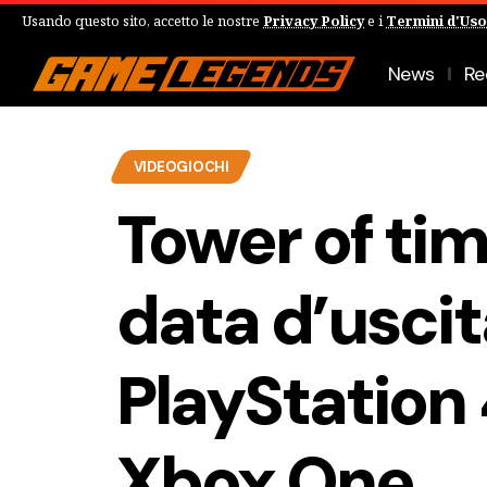
Usando questo sito, accetto le nostre
Privacy Policy
e i
Termini d'Uso
News
Re
VIDEOGIOCHI
Tower of tim
data d’uscit
PlayStation 
Xbox One