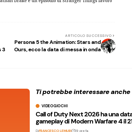
Nathan Drake e un episodio di Stranger Things lavoro
ARTICOLO SUCCESSIVO
Persona 5 the Animation: Stars and
s 3
Ours, ecco la data di messa in onda
Ti potrebbe interessare anche
VIDEOGIOCHI
Call of Duty Next 2026 ha una dat
gameplay di Modern Warfare 4 il 2
Di
FRANCESCO LEMURI
19 ore fa