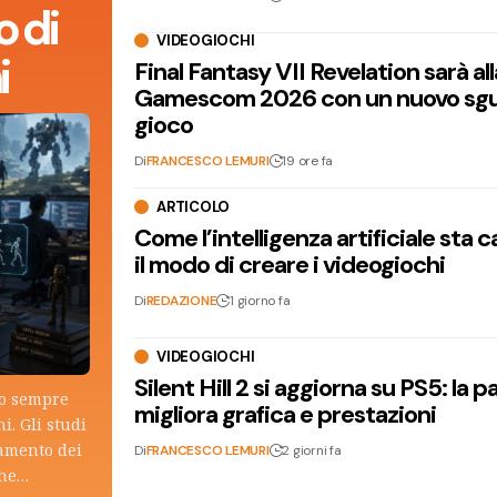
 di
VIDEOGIOCHI
i
Final Fantasy VII Revelation sarà all
Gamescom 2026 con un nuovo sgu
gioco
Di
FRANCESCO LEMURI
19 ore fa
ARTICOLO
Come l’intelligenza artificiale sta
il modo di creare i videogiochi
Di
REDAZIONE
1 giorno fa
VIDEOGIOCHI
Silent Hill 2 si aggiorna su PS5: la p
lo sempre
migliora grafica e prestazioni
i. Gli studi
tamento dei
Di
FRANCESCO LEMURI
2 giorni fa
che…