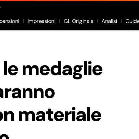
.
censioni
Impressioni
GL Originals
Analisi
Guid
 le medaglie
aranno
on materiale
to