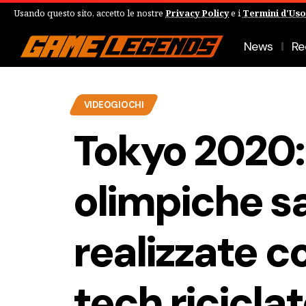
Usando questo sito, accetto le nostre
Privacy Policy
e i
Termini d'Uso
News
Re
VIDEOGIOCHI
Tokyo 2020:
olimpiche s
realizzate c
tech ricicla