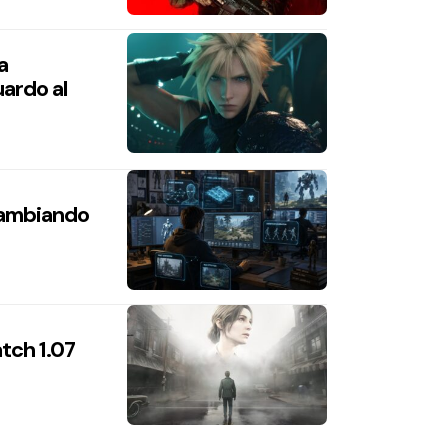
a
ardo al
 cambiando
atch 1.07