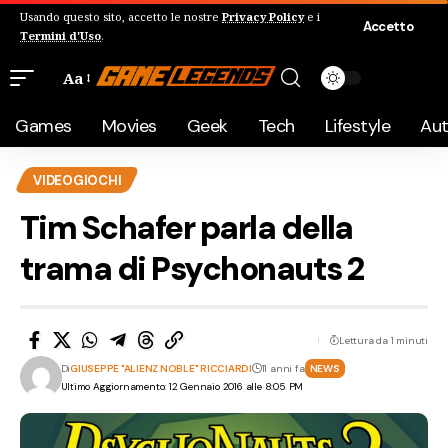
Usando questo sito, accetto le nostre
Privacy Policy
e i
Accetto
Termini d'Uso
.
Aa
Games
Movies
Geek
Tech
Lifestyle
Au
VIDEOGIOCHI
Tim Schafer parla della
trama di Psychonauts 2
Lettura da 1 minuti
Di
GIUSEPPE "ALIENZ NOBLE" RICCIARDI
11 anni fa
NEWS
Ultimo Aggiornamento: 12 Gennaio 2016 alle 8:05 PM