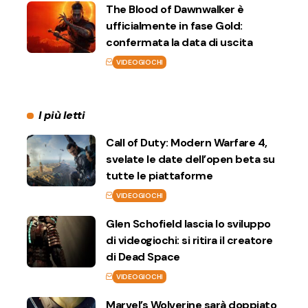
The Blood of Dawnwalker è
ufficialmente in fase Gold:
confermata la data di uscita
VIDEOGIOCHI
I più letti
Call of Duty: Modern Warfare 4,
svelate le date dell’open beta su
tutte le piattaforme
VIDEOGIOCHI
Glen Schofield lascia lo sviluppo
di videogiochi: si ritira il creatore
di Dead Space
VIDEOGIOCHI
Marvel’s Wolverine sarà doppiato