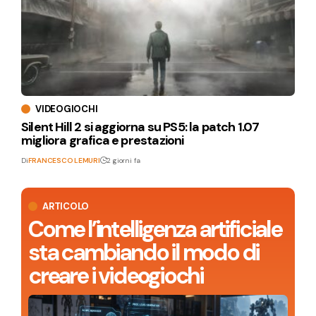
VIDEOGIOCHI
Silent Hill 2 si aggiorna su PS5: la patch 1.07
migliora grafica e prestazioni
Di
FRANCESCO LEMURI
2 giorni fa
ARTICOLO
Come l’intelligenza artificiale
sta cambiando il modo di
creare i videogiochi