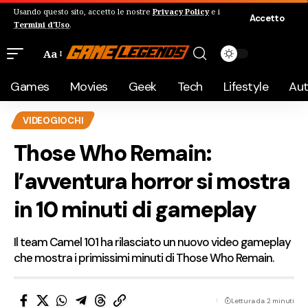
Usando questo sito, accetto le nostre
Privacy Policy
e i
Accetto
Termini d'Uso
.
Aa
Games
Movies
Geek
Tech
Lifestyle
Au
VIDEOGIOCHI
Those Who Remain:
l’avventura horror si mostra
in 10 minuti di gameplay
Il team Camel 101 ha rilasciato un nuovo video gameplay
che mostra i primissimi minuti di Those Who Remain.
Lettura da 2 minuti