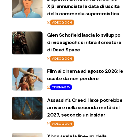
X|S: annunciata la data di uscita
della commedia supereroistica
VIDEOGIOCHI
Glen Schofield lascia lo sviluppo
di videogiochi: si ritira il creatore
di Dead Space
VIDEOGIOCHI
Film al cinema ad agosto 2026: le
uscite da non perdere
CINEMA E TV
Assassin’s Creed Hexe potrebbe
arrivare nella seconda metà del
2027, secondo un insider
VIDEOGIOCHI
Xbox svela la line-up della