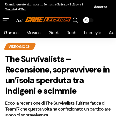
Usando questo sito, accetto le nostre
Privacy Policy
e i
Accetto
Termini d'Uso
.
Aa
Games
Movies
Geek
Tech
Lifestyle
Au
VIDEOGIOCHI
The Survivalists –
Recensione, sopravvivere in
un’isola sperduta tra
indigeni e scimmie
Ecco la recensione di The Survivalists, l'ultima fatica di
Team17 che questa volta ha confezionato un particolare
gioco di sopravvivenza.