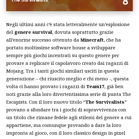
8
Negli ultimi anni c’è stata letteralmente un’esplosione
del
genere survival
, dovuta soprattutto grazie
all’enorme successo ottenuto da
Minecraft
, che ha
portato moltissime software house a sviluppare
sempre più giochi incentrati su questo genere per
provare a replicare il capolavoro creato dai ragazzi di
Mojang. Tra i tanti giochi similari usciti in questa
generazione – chi riuscito meglio e chi meno -, questa
volta ci hanno provato i ragazzi di
Team17
, già ben
noti grazie alla loro divertentissima serie di punta
The
Escapists
. Con il loro nuovo titolo “
The Survivalists
”
provano a sfondare tra i giochi di sopravvivenza con
un titolo che rimane fedele agli stilemi del genere a cui
appartiene, ma comunque provando a dare la loro
impronta al gioco, con il loro classico design in pixel