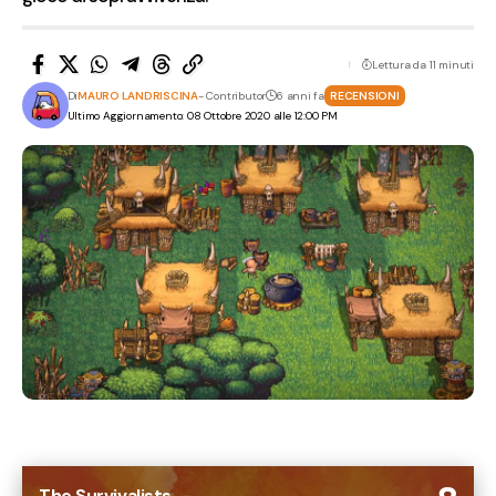
Lettura da 11 minuti
Di
MAURO LANDRISCINA
- Contributor
6 anni fa
RECENSIONI
Ultimo Aggiornamento: 08 Ottobre 2020 alle 12:00 PM
The Survivalists