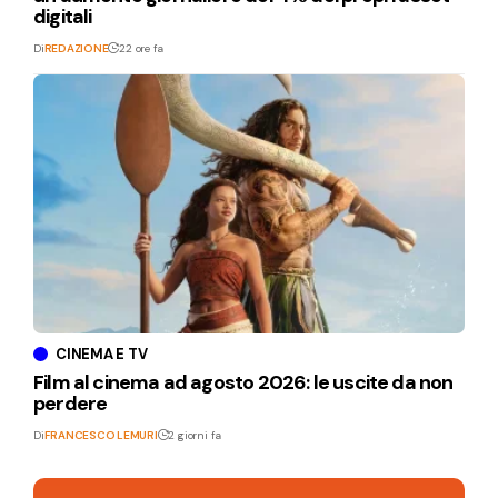
digitali
Di
REDAZIONE
22 ore fa
CINEMA E TV
Film al cinema ad agosto 2026: le uscite da non
perdere
Di
FRANCESCO LEMURI
2 giorni fa