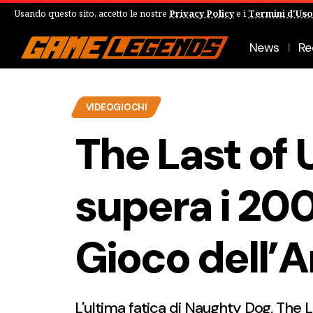
Usando questo sito, accetto le nostre
Privacy Policy
e i
Termini d'Uso
News
Re
VIDEOGIOCHI
The Last of 
supera i 20
Gioco dell’
L'ultima fatica di Naughty Dog, The L