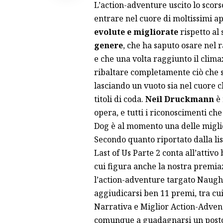
L’action-adventure uscito lo scors
entrare nel cuore di moltissimi ap
evolute e migliorate
rispetto al
genere
, che ha saputo osare nel 
e che una volta raggiunto il clima
ribaltare completamente ciò che si
lasciando un vuoto sia nel cuore c
titoli di coda.
Neil Druckmann
è 
opera, e tutti i riconoscimenti c
Dog è al momento una delle miglio
Secondo quanto riportato dalla lis
Last of Us Parte 2 conta all’attiv
cui figura anche la nostra premi
l’action-adventure targato Naught
aggiudicarsi ben 11 premi, tra cu
Narrativa e Miglior Action-Adventu
comunque a guadagnarsi un posto 