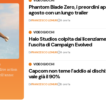
VIDEOGIOCHI
Phantom Blade Zero, i preordini apr
agosto con un lungo trailer
Di
FRANCESCO LEMURI
4 ore fa
VIDEOGIOCHI
Halo Studios colpita dai licenziam
l’uscita di Campaign Evolved
Di
FRANCESCO LEMURI
4 ore fa
a
VIDEOGIOCHI
live action
Capcom non teme l’addio ai dischi: i
ell’anno:
vale già il 90%
Di
FRANCESCO LEMURI
6 ore fa