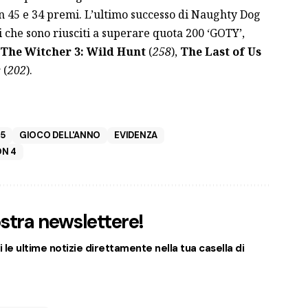
n 45 e 34 premi. L’ultimo successo di Naughty Dog
i che sono riusciti a superare quota 200 ‘GOTY’,
The Witcher 3: Wild Hunt
(
258
),
The Last of Us
r
(
202
).
 5
GIOCO DELL'ANNO
EVIDENZA
ON 4
nostra newslettere!
 le ultime notizie direttamente nella tua casella di