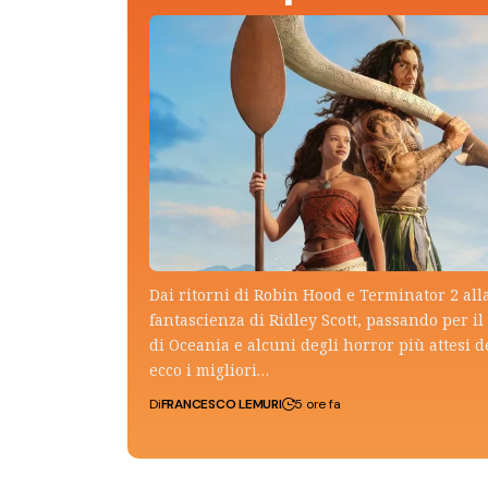
Dai ritorni di Robin Hood e Terminator 2 all
fantascienza di Ridley Scott, passando per il 
di Oceania e alcuni degli horror più attesi d
ecco i migliori…
Di
FRANCESCO LEMURI
5 ore fa