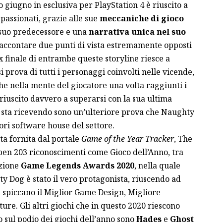
o giugno in esclusiva per PlayStation 4 è riuscito a
passionati, grazie alle sue
meccaniche di gioco
 suo predecessore e una
narrativa unica nel suo
raccontare due punti di vista estremamente opposti
x finale di entrambe queste storyline riesce a
 prova di tutti i personaggi coinvolti nelle vicende,
he nella mente del giocatore una volta raggiunti i
riuscito davvero a superarsi con la sua ultima
he sta ricevendo sono un’ulteriore prova che Naughty
ri software house del settore.
ta fornita dal portale
Game of the Year Tracker
, The
o ben 203 riconoscimenti come Gioco dell’Anno, tra
azione
Game Legends Awards 2020
, nella quale
y Dog è stato il vero protagonista, riuscendo ad
i spiccano il Miglior Game Design, Migliore
re. Gli altri giochi che in questo 2020 riescono
sul podio dei giochi dell’anno sono
Hades
e
Ghost