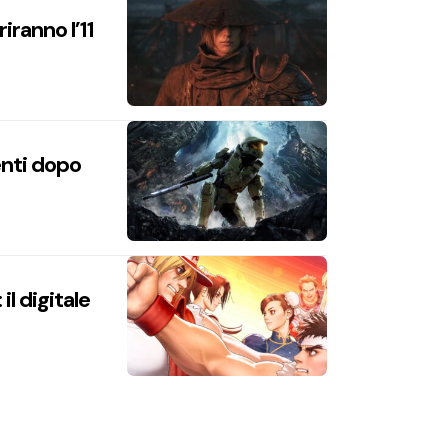
iranno l’11
enti dopo
l digitale