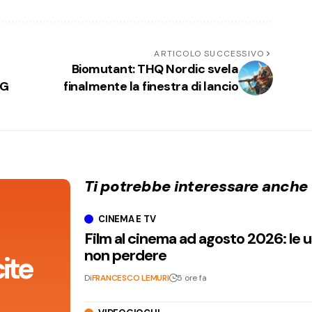
ARTICOLO SUCCESSIVO
Biomutant: THQ Nordic svela
PG
finalmente la finestra di lancio
Ti potrebbe interessare anche
CINEMA E TV
Film al cinema ad agosto 2026: le 
non perdere
ite
Di
FRANCESCO LEMURI
5 ore fa