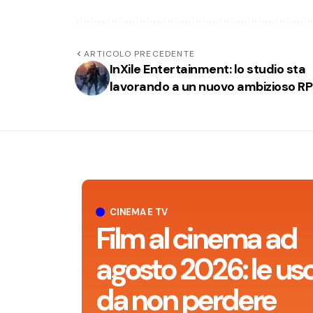
ARTICOLO PRECEDENTE
InXile Entertainment: lo studio sta
lavorando a un nuovo ambizioso R
CINEMA E TV
Film al cinema ad
agosto 2026: le usc
da non perdere