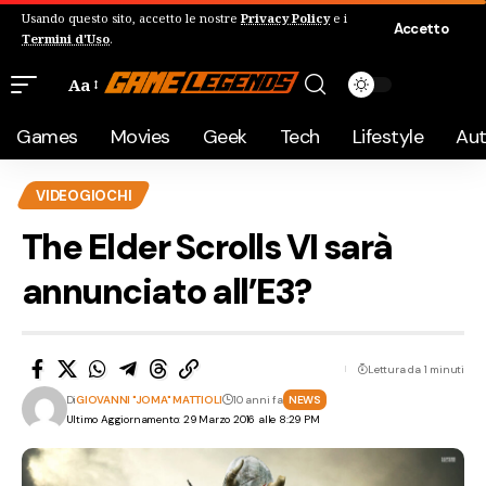
Usando questo sito, accetto le nostre
Privacy Policy
e i
Accetto
Termini d'Uso
.
Aa
Games
Movies
Geek
Tech
Lifestyle
Au
VIDEOGIOCHI
The Elder Scrolls VI sarà
annunciato all’E3?
Lettura da 1 minuti
Di
GIOVANNI "JOMA" MATTIOLI
10 anni fa
NEWS
Ultimo Aggiornamento: 29 Marzo 2016 alle 8:29 PM