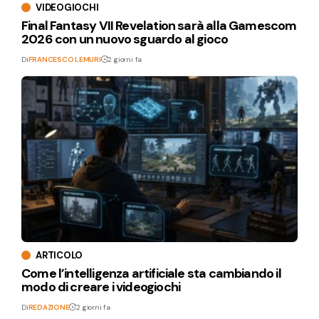
VIDEOGIOCHI
Final Fantasy VII Revelation sarà alla Gamescom
2026 con un nuovo sguardo al gioco
Di
FRANCESCO LEMURI
2 giorni fa
ARTICOLO
Come l’intelligenza artificiale sta cambiando il
modo di creare i videogiochi
Di
REDAZIONE
2 giorni fa