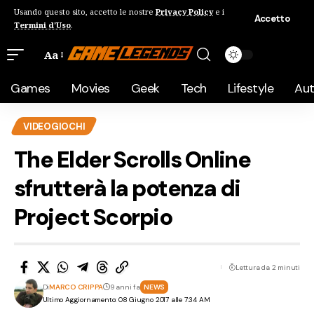
Usando questo sito, accetto le nostre
Privacy Policy
e i
Accetto
Termini d'Uso
.
Aa
Games
Movies
Geek
Tech
Lifestyle
Au
VIDEOGIOCHI
The Elder Scrolls Online
sfrutterà la potenza di
Project Scorpio
Lettura da 2 minuti
Di
MARCO CRIPPA
9 anni fa
NEWS
Ultimo Aggiornamento: 08 Giugno 2017 alle 7:34 AM