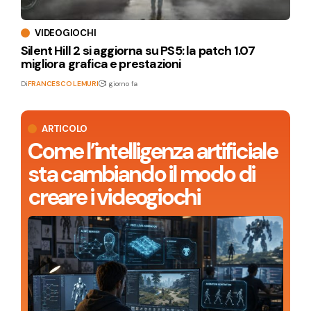
VIDEOGIOCHI
Silent Hill 2 si aggiorna su PS5: la patch 1.07
migliora grafica e prestazioni
Di
FRANCESCO LEMURI
1 giorno fa
ARTICOLO
Come l’intelligenza artificiale
sta cambiando il modo di
creare i videogiochi