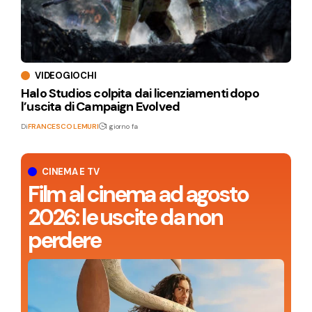
VIDEOGIOCHI
Halo Studios colpita dai licenziamenti dopo
l’uscita di Campaign Evolved
Di
FRANCESCO LEMURI
1 giorno fa
CINEMA E TV
Film al cinema ad agosto
2026: le uscite da non
perdere