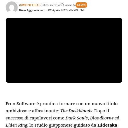
Di
SIMONE LELLI
- Editor in Chief
1 anno fa
NEWS
Ultimo Aggiornamento: 02 Aprile 2025 alle 4:01 PM
FromSoftware è pronta a tornare con un nuovo titolo
ambizioso e affascinante:
The Duskbloods
. Dopo il
successo di capolavori come
Dark Souls
,
Bloodborne
ed
Elden Ring
, lo studio giapponese guidato da
Hidetaka