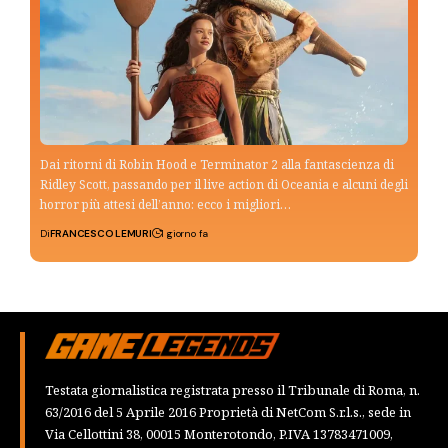
Dai ritorni di Robin Hood e Terminator 2 alla fantascienza di
Ridley Scott, passando per il live action di Oceania e alcuni degli
horror più attesi dell’anno: ecco i migliori…
Di
FRANCESCO LEMURI
1 giorno fa
Testata giornalistica registrata presso il Tribunale di Roma, n.
63/2016 del 5 Aprile 2016 Proprietà di NetCom S.r.l.s., sede in
Via Cellottini 38, 00015 Monterotondo, P.IVA 13783471009,