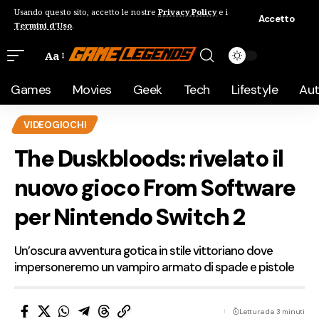
Usando questo sito, accetto le nostre
Privacy Policy
e i
Accetto
Termini d'Uso
.
Aa
Games
Movies
Geek
Tech
Lifestyle
Au
VIDEOGIOCHI
The Duskbloods: rivelato il
nuovo gioco From Software
per Nintendo Switch 2
Un’oscura avventura gotica in stile vittoriano dove
impersoneremo un vampiro armato di spade e pistole
Lettura da 3 minuti