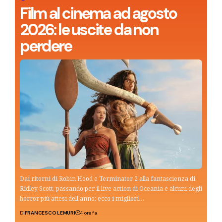
Film al cinema ad agosto
2026: le uscite da non
perdere
Dai ritorni di Robin Hood e Terminator 2 alla fantascienza di
Ridley Scott, passando per il live action di Oceania e alcuni degli
horror più attesi dell’anno: ecco i migliori…
Di
FRANCESCO LEMURI
4 ore fa