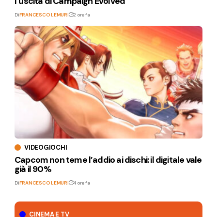
l’uscita di Campaign Evolved
Di
FRANCESCO LEMURI
2 ore fa
VIDEOGIOCHI
Capcom non teme l’addio ai dischi: il digitale vale
già il 90%
Di
FRANCESCO LEMURI
4 ore fa
CINEMA E TV