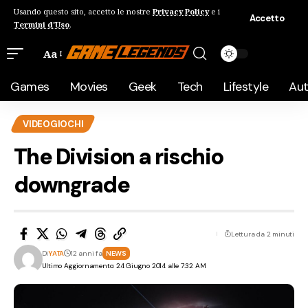
Usando questo sito, accetto le nostre
Privacy Policy
e i
Accetto
Termini d'Uso
.
Aa
Games
Movies
Geek
Tech
Lifestyle
Au
VIDEOGIOCHI
The Division a rischio
downgrade
Lettura da 2 minuti
Di
YATA
12 anni fa
NEWS
Ultimo Aggiornamento: 24 Giugno 2014 alle 7:32 AM