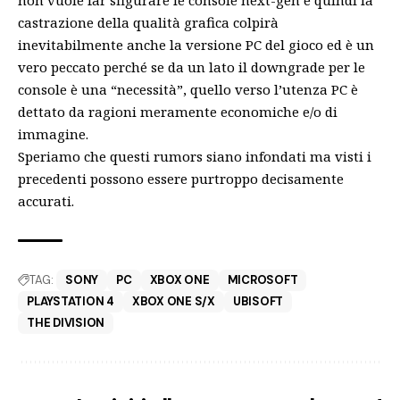
non vuole far sfigurare le console next-gen e quindi la
castrazione della qualità grafica colpirà
inevitabilmente anche la versione PC del gioco ed è un
vero peccato perché se da un lato il downgrade per le
console è una “necessità”, quello verso l’utenza PC è
dettato da ragioni meramente economiche e/o di
immagine.
Speriamo che questi rumors siano infondati ma visti i
precedenti possono essere purtroppo decisamente
accurati.
TAG:
SONY
PC
XBOX ONE
MICROSOFT
PLAYSTATION 4
XBOX ONE S/X
UBISOFT
THE DIVISION