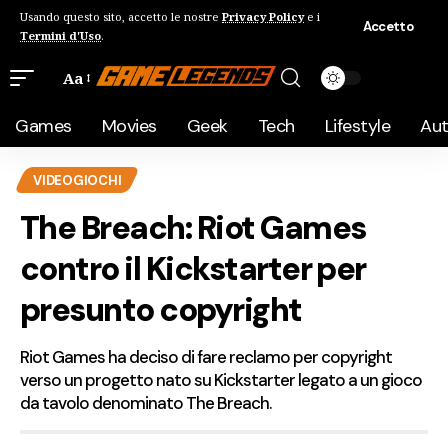
Usando questo sito, accetto le nostre
Privacy Policy
e i
Accetto
Termini d'Uso
.
Aa
Games
Movies
Geek
Tech
Lifestyle
Au
VIDEOGIOCHI
The Breach: Riot Games
contro il Kickstarter per
presunto copyright
Riot Games ha deciso di fare reclamo per copyright
verso un progetto nato su Kickstarter legato a un gioco
da tavolo denominato The Breach.