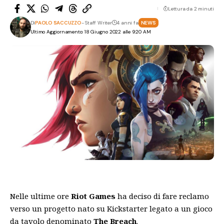
Lettura da 2 minuti
Di
PAOLO SACCUZZO
- Staff Writer
4 anni fa
NEWS
Ultimo Aggiornamento: 18 Giugno 2022 alle 9:20 AM
Nelle ultime ore
Riot Games
ha deciso di fare reclamo
verso un progetto nato su Kickstarter legato a un gioco
da tavolo denominato
The Breach
.