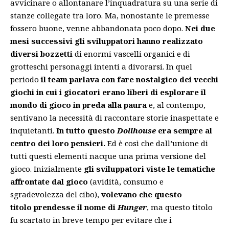
avvicinare o allontanare l’inquadratura su una serie di
stanze collegate tra loro. Ma, nonostante le premesse
fossero buone, venne abbandonata poco dopo.
Nei due
mesi successivi gli sviluppatori hanno realizzato
diversi bozzetti
di enormi vascelli organici e di
grotteschi personaggi intenti a divorarsi. In quel
periodo
il team parlava con fare nostalgico dei vecchi
giochi in cui i giocatori erano liberi di esplorare il
mondo di gioco in preda alla paura
e, al contempo,
sentivano la necessità di raccontare storie inaspettate e
inquietanti.
In tutto questo
Dollhouse
era sempre al
centro dei loro pensieri.
Ed è così che dall’unione di
tutti questi elementi nacque una prima versione del
gioco. Inizialmente
gli sviluppatori viste le tematiche
affrontate dal gioco
(avidità, consumo e
sgradevolezza del cibo),
volevano che questo
titolo prendesse il nome di
Hunger
, ma questo titolo
fu scartato in breve tempo per evitare che i