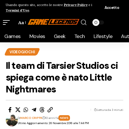
Usando questo sito, accetto le nostre
Privacy Policy
e i
Accetto
Termini d'Uso
.
Aa
Games
Movies
Geek
Tech
Lifestyle
Au
VIDEOGIOCHI
Il team di Tarsier Studios ci
spiega come è nato Little
Nightmares
Lettura da 3 minuti
Di
MARCO CRIPPA
10 anni fa
NEWS
Ultimo Aggiornamento: 26 Novembre 2016 alle 7:44 PM