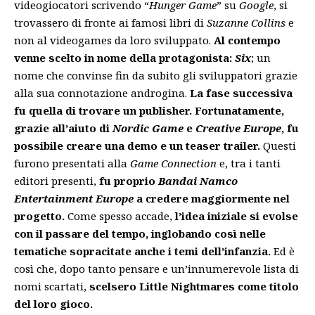
videogiocatori scrivendo “
Hunger Game
” su
Google
, si
trovassero di fronte ai famosi libri di
Suzanne Collins
e
non al videogames da loro sviluppato.
Al contempo
venne scelto in nome della protagonista:
Six
; un
nome che convinse fin da subito gli sviluppatori grazie
alla sua connotazione androgina.
La fase successiva
fu quella di trovare un publisher. Fortunatamente,
grazie all’aiuto di
Nordic Game
e
Creative Europe
, fu
possibile creare una demo e un teaser trailer.
Questi
furono presentati alla
Game Connection
e, tra i tanti
editori presenti,
fu proprio
Bandai Namco
Entertainment Europe
a credere maggiormente nel
progetto.
Come spesso accade,
l’idea iniziale si evolse
con il passare del tempo, inglobando così nelle
tematiche sopracitate anche i temi dell’infanzia.
Ed è
così che, dopo tanto pensare e un’innumerevole lista di
nomi scartati,
scelsero Little Nightmares come titolo
del loro gioco.