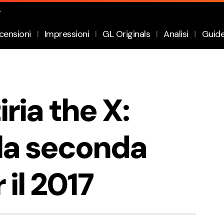
.
censioni
Impressioni
GL Originals
Analisi
Guid
iria the X:
la seconda
 il 2017