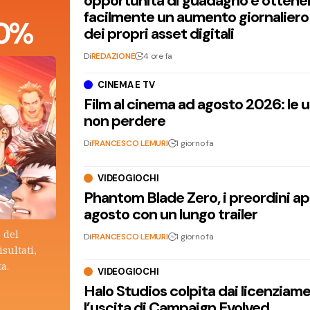
opportunità di guadagno e ottene
facilmente un aumento giornaliero
 90%
dei propri asset digitali
Di
REDAZIONE
4 ore fa
CINEMA E TV
Film al cinema ad agosto 2026: le 
non perdere
Di
FRANCESCO LEMURI
1 giorno fa
VIDEOGIOCHI
Phantom Blade Zero, i preordini apr
agosto con un lungo trailer
 del
Di
FRANCESCO LEMURI
1 giorno fa
isultati,
ta.
VIDEOGIOCHI
Halo Studios colpita dai licenziam
l’uscita di Campaign Evolved