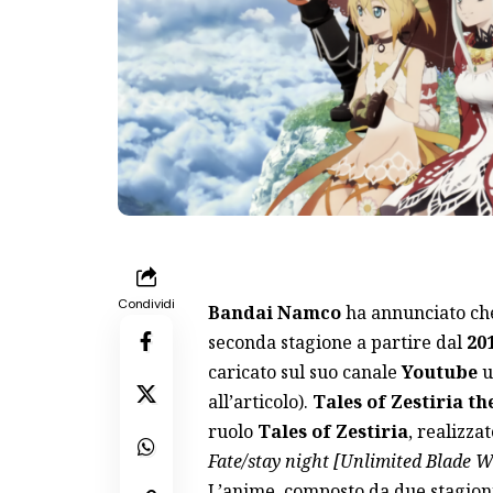
Condividi
Bandai Namco
ha annunciato ch
seconda stagione a partire dal
20
caricato sul suo canale
Youtube
u
all’articolo).
Tales of Zestiria th
ruolo
Tales of Zestiria
, realizza
Fate/stay night
[Unlimited Blade W
L’anime, composto da due stagioni,