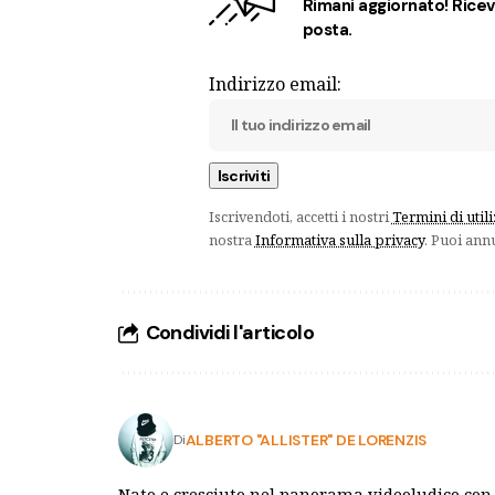
Rimani aggiornato! Ricevi
posta.
Indirizzo email:
Iscrivendoti, accetti i nostri
Termini di util
nostra
Informativa sulla privacy
. Puoi ann
Condividi l'articolo
ALBERTO "ALLISTER" DE LORENZIS
Di
Nato e cresciuto nel panorama videoludico con