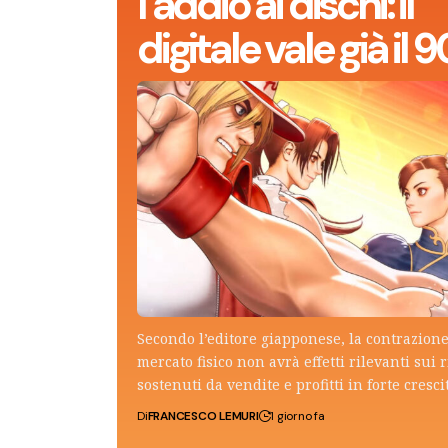
l’addio ai dischi: il
digitale vale già il
Secondo l’editore giapponese, la contrazione
mercato fisico non avrà effetti rilevanti sui r
sostenuti da vendite e profitti in forte cresci
Di
FRANCESCO LEMURI
1 giorno fa