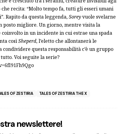
 è cresciuto tra i serafini, creature invisibili agli
che recita: “Molto tempo fa, tutti gli esseri umani
ni”. Rapito da questa leggenda,
Sorey
vuole svelarne
 posto migliore. Un giorno, mentre visita la
 coinvolto in un incidente in cui estrae una spada
enta così
Sheperd
, l’eletto che allontanerà le
a condividere questa responsabilità c’è un gruppo
utto. Voi seguite la serie?
?v=6fI91Fh9Qgo
ALES OF ZESTIRIA
TALES OF ZESTIRIA THE X
nostra newslettere!