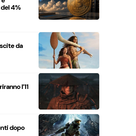
re
 del 4%
uscite da
iranno l’11
enti dopo