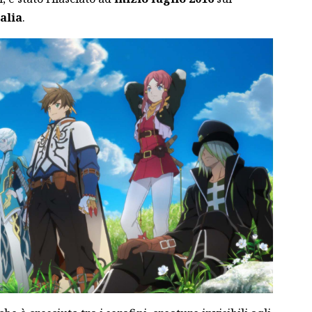
talia
.