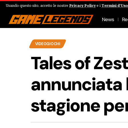
Usando questo sito, accetto le nostre
Privacy Policy
e i
Termini d'Uso
News
Re
VIDEOGIOCHI
Tales of Zest
annunciata 
stagione per