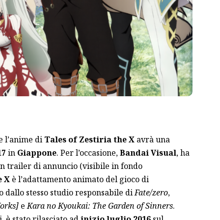
e l’anime di
Tales of Zestiria the X
avrà una
17
in
Giappone
. Per l’occasione,
Bandai Visual
, ha
n trailer di annuncio (visibile in fondo
e X
è l’adattamento animato del gioco di
to dallo stesso studio responsabile di
Fate/zero
,
orks]
e
Kara no Kyoukai: The Garden of Sinners
.
 è stato rilasciato ad
inizio luglio 2016
sul