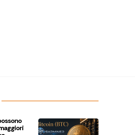
 possono
 maggiori