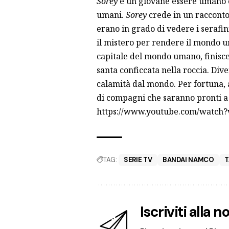
Sorey
è un giovane essere umano che
umani.
Sorey
crede in un racconto 
erano in grado di vedere i serafi
il mistero per rendere il mondo un
capitale del mondo umano, finisce
santa conficcata nella roccia. Div
calamità dal mondo. Per fortuna, 
di compagni che saranno pronti a t
https://www.youtube.com/watch
TAG:
SERIE TV
BANDAI NAMCO
T
Iscriviti alla 