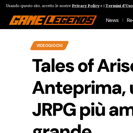
Usando questo sito, accetto le nostre
Privacy Policy
e i
Termini d'Uso
News
Re
VIDEOGIOCHI
Tales of Aris
Anteprima, u
JRPG più am
grande