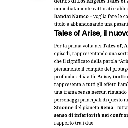
dell’E3 di Los Angeles Tales of 
immediatamente catturati e abbiam
Bandai Namco
– voglia fare le c
titolo e abbandonando una pesan
Tales of Arise, il nuo
Per la prima volta nei
Tales of
,
A
episodi, rappresentando una sorta
che il significato della parola “Ari
pienamente il compito del protago
profonda schiavitù.
Arise, inoltr
rappresenta a tutti gli effetti l’a
una trama senza nessun rimando al
personaggi principali di questo 
Shionne
del pianeta
Rema
. Tutta
senso di inferiorità nei confro
rapporto tra i due.