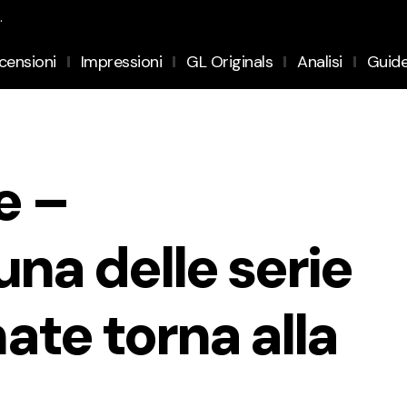
.
censioni
Impressioni
GL Originals
Analisi
Guid
e –
na delle serie
ate torna alla