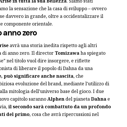
Arise in tutta la sua bellezza
. Siamo stati
o la sensazione che la casa di sviluppo – ovvero
ose davvero in grande, oltre a occidentalizzare il
te componente orientale.
vo anno zero
rise
avrà una storia inedita rispetto agli altri
 di anno zero. Il director
Tomizawa
ha spiegato
se” nel titolo vuol dire insorgere, e riflette
nista di liberare il popolo di Dahna da una
e, può significare anche nascita
, che
mbiziosa evoluzione del brand, mediante l’utilizzo di
la mitologia dell’universo base del gioco. I due
nuovo capitolo saranno
Alphen
del pianeta
Dahna
e
via,
il secondo sarà combattuto da un profondo
nti del primo
, cosa che avrà ripercussioni nel