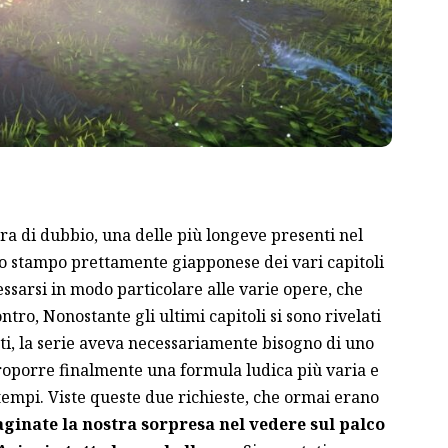
a di dubbio, una delle più longeve presenti nel
o stampo prettamente giapponese dei vari capitoli
essarsi in modo particolare alle varie opere, che
tro, Nonostante gli ultimi capitoli si sono rivelati
tti, la serie aveva necessariamente bisogno di uno
roporre finalmente una formula ludica più varia e
i tempi. Viste queste due richieste, che ormai erano
inate la nostra sorpresa nel vedere sul palco