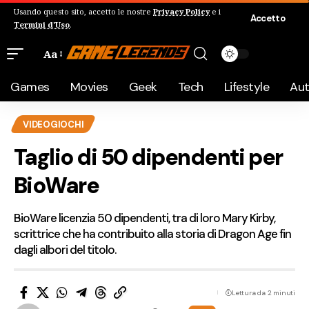
Usando questo sito, accetto le nostre
Privacy Policy
e i
Accetto
Termini d'Uso
.
Aa
Games
Movies
Geek
Tech
Lifestyle
Au
VIDEOGIOCHI
Taglio di 50 dipendenti per
BioWare
BioWare licenzia 50 dipendenti, tra di loro Mary Kirby,
scrittrice che ha contribuito alla storia di Dragon Age fin
dagli albori del titolo.
Lettura da 2 minuti