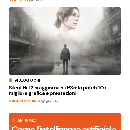
Di
REDAZIONE
18 ore fa
VIDEOGIOCHI
Silent Hill 2 si aggiorna su PS5: la patch 1.07
migliora grafica e prestazioni
Di
FRANCESCO LEMURI
2 giorni fa
ARTICOLO
Come l’intelligenza artificiale