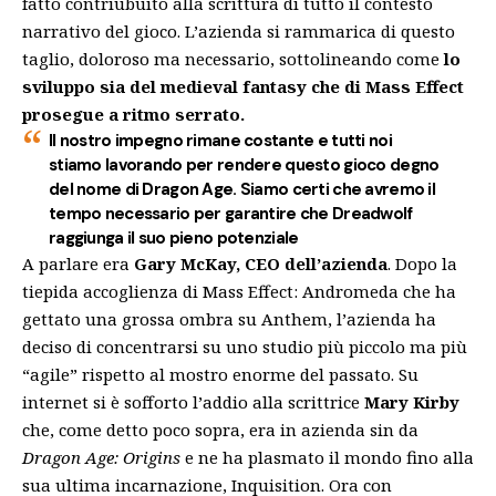
fatto contriubuito alla scrittura di tutto il contesto
narrativo del gioco. L’azienda si rammarica di questo
taglio, doloroso ma necessario, sottolineando come
lo
sviluppo sia del medieval fantasy che di
Mass Effect
prosegue a ritmo serrato.
Il nostro impegno rimane costante e tutti noi
stiamo lavorando per rendere questo gioco degno
del nome di Dragon Age. Siamo certi che avremo il
tempo necessario per garantire che Dreadwolf
raggiunga il suo pieno potenziale
A parlare era
Gary McKay, CEO dell’azienda
. Dopo la
tiepida accoglienza di Mass Effect: Andromeda che ha
gettato una grossa ombra su Anthem, l’azienda ha
deciso di concentrarsi su uno studio più piccolo ma più
“agile” rispetto al mostro enorme del passato. Su
internet si è sofforto l’addio alla scrittrice
Mary Kirby
che, come detto poco sopra, era in azienda sin da
Dragon Age: Origins
e ne ha plasmato il mondo fino alla
sua ultima incarnazione, Inquisition. Ora con