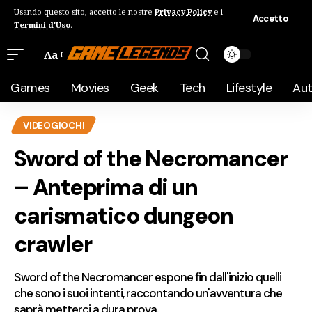
Usando questo sito, accetto le nostre
Privacy Policy
e i
Accetto
Termini d'Uso
.
Aa
Games
Movies
Geek
Tech
Lifestyle
Au
VIDEOGIOCHI
Sword of the Necromancer
– Anteprima di un
carismatico dungeon
crawler
Sword of the Necromancer espone fin dall'inizio quelli
che sono i suoi intenti, raccontando un'avventura che
saprà metterci a dura prova.