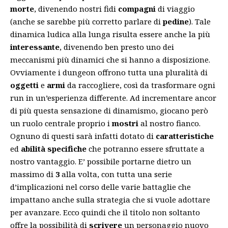
morte
, divenendo nostri fidi
compagni
di viaggio
(anche se sarebbe più corretto parlare di
pedine
). Tale
dinamica ludica alla lunga risulta essere anche la più
interessante
, divenendo ben presto uno dei
meccanismi più dinamici che si hanno a disposizione.
Ovviamente i dungeon offrono tutta una pluralità di
oggetti
e
armi
da raccogliere, così da trasformare ogni
run in un’esperienza differente. Ad incrementare ancor
di più questa sensazione di dinamismo, giocano però
un ruolo centrale proprio i
mostri
al nostro fianco.
Ognuno di questi sarà infatti dotato di
caratteristiche
ed
abilità specifiche
che potranno essere sfruttate a
nostro vantaggio. E’ possibile portarne dietro un
massimo di
3
alla volta, con tutta una serie
d’implicazioni nel corso delle varie battaglie che
impattano anche sulla strategia che si vuole adottare
per avanzare. Ecco quindi che il titolo non soltanto
offre la possibilità di
scrivere
un personaggio nuovo