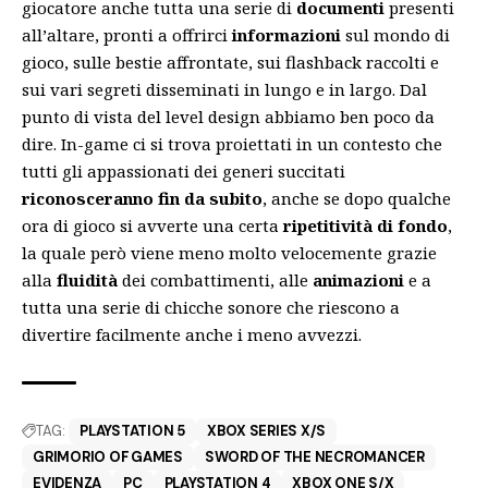
giocatore anche tutta una serie di
documenti
presenti
all’altare, pronti a offrirci
informazioni
sul mondo di
gioco, sulle bestie affrontate, sui flashback raccolti e
sui vari segreti disseminati in lungo e in largo. Dal
punto di vista del level design abbiamo ben poco da
dire. In-game ci si trova proiettati in un contesto che
tutti gli appassionati dei generi succitati
riconosceranno fin da subito
, anche se dopo qualche
ora di gioco si avverte una certa
ripetitività di fondo
,
la quale però viene meno molto velocemente grazie
alla
fluidità
dei combattimenti, alle
animazioni
e a
tutta una serie di chicche sonore che riescono a
divertire facilmente anche i meno avvezzi.
TAG:
PLAYSTATION 5
XBOX SERIES X/S
GRIMORIO OF GAMES
SWORD OF THE NECROMANCER
EVIDENZA
PC
PLAYSTATION 4
XBOX ONE S/X