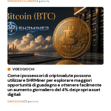
Di
FRANCESCO LEMURI
1 giorno fa
VIDEOGIOCHI
Come i possessori di criptovalute possono
utilizzare SHRMiner per esplorare maggiori
opportunità di guadagno e ottenere facilmente
un aumento giornaliero del 4% dei propri asset
digitali
Di
REDAZIONE
1 giorno fa