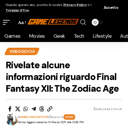
Usando questo sito, accetto le nostre
Privacy Policy
e i
Accetto
Termini d'Uso
.
Aa
Games
Movies
Geek
Tech
Lifestyle
Au
VIDEOGIOCHI
Rivelate alcune
informazioni riguardo Final
Fantasy XII: The Zodiac Age
Lettura da 2 minuti
Di
MIRKO MAZZATOSTA
9 anni fa
NEWS
Ultimo Aggiornamento: 12 Marzo 2017 alle 12:06 PM