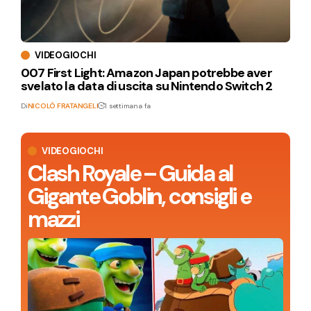
VIDEOGIOCHI
007 First Light: Amazon Japan potrebbe aver
svelato la data di uscita su Nintendo Switch 2
Di
NICOLÒ FRATANGELI
1 settimana fa
VIDEOGIOCHI
Clash Royale – Guida al
Gigante Goblin, consigli e
mazzi