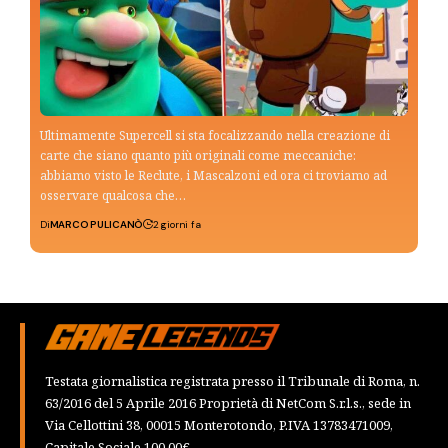
Ultimamente Supercell si sta focalizzando nella creazione di
carte che siano quanto più originali come meccaniche:
abbiamo visto le Reclute, i Mascalzoni ed ora ci troviamo ad
osservare qualcosa che…
Di
MARCO PULICANÒ
2 giorni fa
Testata giornalistica registrata presso il Tribunale di Roma, n.
63/2016 del 5 Aprile 2016 Proprietà di NetCom S.r.l.s., sede in
Via Cellottini 38, 00015 Monterotondo, P.IVA 13783471009,
Capitale Sociale 100,00€