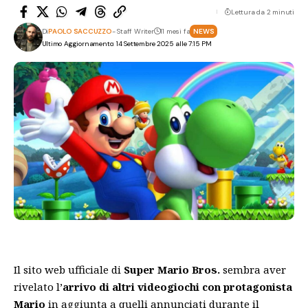
Lettura da 2 minuti
Di
PAOLO SACCUZZO
- Staff Writer
11 mesi fa
NEWS
Ultimo Aggiornamento: 14 Settembre 2025 alle 7:15 PM
Il sito web ufficiale
di
Super Mario Bros.
sembra aver
rivelato l’
arrivo di altri videogiochi con protagonista
Mario
in aggiunta a quelli annunciati durante il