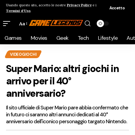
Usando questo sito, accetto le nostre
Privacy Policy
e i
Accetto
Termini d'Uso
.
Aa
Games
Movies
Geek
Tech
Lifestyle
Au
VIDEOGIOCHI
Super Mario: altri giochi in
arrivo per il 40°
anniversario?
Il sito ufficiale di Super Mario pare abbia confermato che
in futuro ci saranno altri annunci dedicati al 40°
anniversario dell'iconico personaggio targato Nintendo.