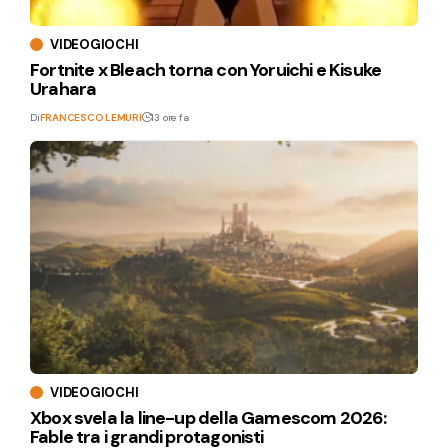
VIDEOGIOCHI
Fortnite x Bleach torna con Yoruichi e Kisuke
Urahara
Di
FRANCESCO LEMURI
13 ore fa
VIDEOGIOCHI
Xbox svela la line-up della Gamescom 2026:
Fable tra i grandi protagonisti