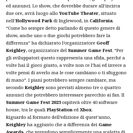
ed annunci. Lo show, che dovrebbe durare all’incirca
due ore, avrà luogo allo
YouTube Theater
, situato
nell’
Hollywood Park
di Inglewood, in
California
.
“Come ho sempre detto parlando di questo genere di
show, anche uno o due giochi potrebbero fare la
differenza” ha dichiarato l’organizzatore
Geoff
Keighley
, organizzatore del
Summer Game Fest
. “Per
gli sviluppatori questo rappresenta una sfida, perché a
volte hai il gioco giusto, a volte non ce l’hai ed invece a
volte pensi di averlo ma le cose cambiano o ti sfuggono
di mano”. I piani potrebbero sempre cambiare, ma
secondo
Keighley
sono previsti almeno tre o quattro
annunci che potrebbero interessare parecchio ai fan. Il
Summer Game Fest 2023
ospiterà oltre 40 software
house, tra le quali
PlayStation
ed
Xbox
.
Riguardo al formato dell’edizione di quest’anno,
Keighley
ha aggiunto che a differenza dei
Game
Awards
, che prevedono semplicemente una scaletta di