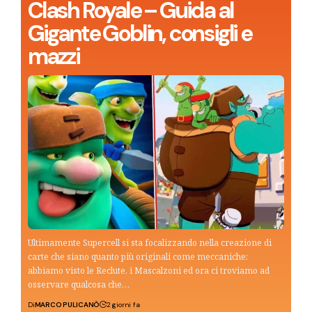
Clash Royale – Guida al
Gigante Goblin, consigli e
mazzi
Ultimamente Supercell si sta focalizzando nella creazione di
carte che siano quanto più originali come meccaniche:
abbiamo visto le Reclute, i Mascalzoni ed ora ci troviamo ad
osservare qualcosa che…
Di
MARCO PULICANÒ
2 giorni fa