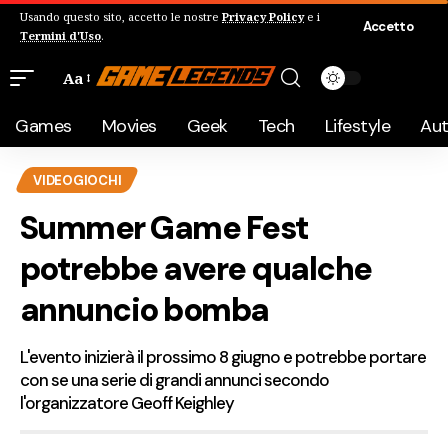
Usando questo sito, accetto le nostre
Privacy Policy
e i
Accetto
Termini d'Uso
.
Aa
Games
Movies
Geek
Tech
Lifestyle
Au
VIDEOGIOCHI
Summer Game Fest
potrebbe avere qualche
annuncio bomba
L'evento inizierà il prossimo 8 giugno e potrebbe portare
con se una serie di grandi annunci secondo
l'organizzatore Geoff Keighley