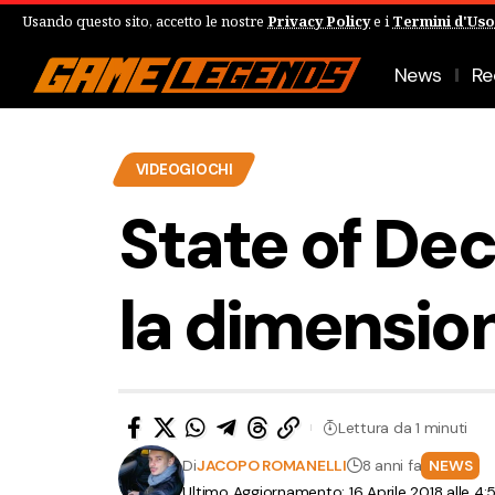
Usando questo sito, accetto le nostre
Privacy Policy
e i
Termini d'Uso
News
Re
VIDEOGIOCHI
State of Dec
la dimension
Lettura da 1 minuti
Di
JACOPO ROMANELLI
8 anni fa
NEWS
Ultimo Aggiornamento: 16 Aprile 2018 alle 4: