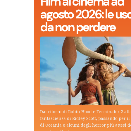
Film al cinema ad
agosto 2026: le usc
da non perdere
Dai ritorni di Robin Hood e Terminator 2 all
fantascienza di Ridley Scott, passando per il 
di Oceania e alcuni degli horror più attesi d