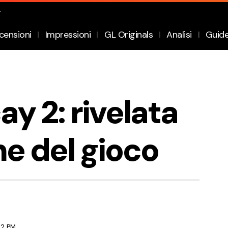
.
censioni
Impressioni
GL Originals
Analisi
Guid
ay 2: rivelata
e del gioco
52 PM