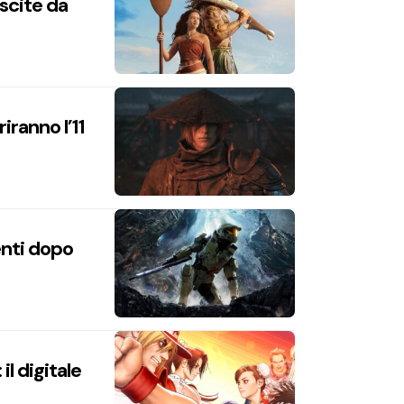
uscite da
iranno l’11
enti dopo
l digitale