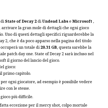
 di
State of Decay 2
di
Undead Labs
e
Microsoft
,
d arrivare la gran mole di dettagli che ogni gioco
o. Uno di questi dettagli specifici riguarderebbe la
cay 2, che è da poco apparso nella pagina del titolo
lo occuperà un totale di
20.31 GB
, questa sarebbe la
ale patch day one. State of Decay 2 sarà incluso nel
ft il giorno del lancio del gioco.
el gioco:
l primo capitolo.
 per ogni giocatore, ad esempio è possibile vedere
ire con le stesse.
ioco più difficile.
fatta eccezione per il mercy shot, colpo mortale