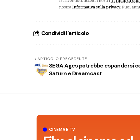
Iscrivendoti, accetti i nostri
Termini di util
nostra
Informativa sulla privacy
. Puoi ann
Condividi l'articolo
ARTICOLO PRECEDENTE
SEGA Ages potrebbe espandersi c
Saturn e Dreamcast
CINEMA E TV