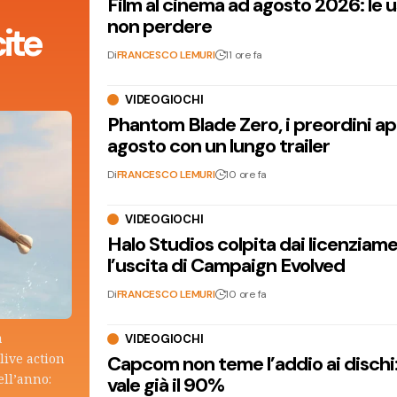
Film al cinema ad agosto 2026: le 
non perdere
ite
Di
FRANCESCO LEMURI
11 ore fa
VIDEOGIOCHI
Phantom Blade Zero, i preordini apr
agosto con un lungo trailer
Di
FRANCESCO LEMURI
10 ore fa
VIDEOGIOCHI
Halo Studios colpita dai licenziam
l’uscita di Campaign Evolved
Di
FRANCESCO LEMURI
10 ore fa
a
VIDEOGIOCHI
live action
Capcom non teme l’addio ai dischi: i
ell’anno:
vale già il 90%