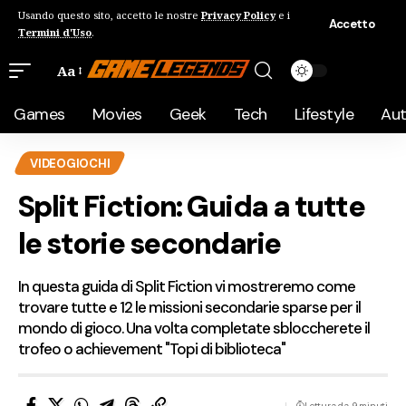
Usando questo sito, accetto le nostre
Privacy Policy
e i
Accetto
Termini d'Uso
.
Aa
Games
Movies
Geek
Tech
Lifestyle
Au
VIDEOGIOCHI
Split Fiction: Guida a tutte
le storie secondarie
In questa guida di Split Fiction vi mostreremo come
trovare tutte e 12 le missioni secondarie sparse per il
mondo di gioco. Una volta completate sbloccherete il
trofeo o achievement "Topi di biblioteca"
Lettura da 9 minuti