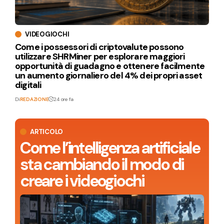
VIDEOGIOCHI
Come i possessori di criptovalute possono
utilizzare SHRMiner per esplorare maggiori
opportunità di guadagno e ottenere facilmente
un aumento giornaliero del 4% dei propri asset
digitali
Di
REDAZIONE
24 ore fa
ARTICOLO
Come l’intelligenza artificiale
sta cambiando il modo di
creare i videogiochi