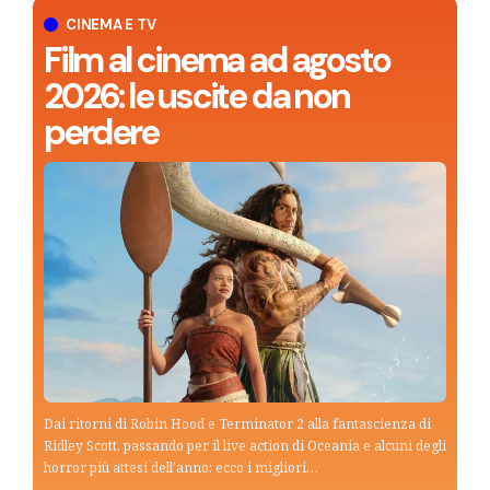
CINEMA E TV
Film al cinema ad agosto
2026: le uscite da non
perdere
Dai ritorni di Robin Hood e Terminator 2 alla fantascienza di
Ridley Scott, passando per il live action di Oceania e alcuni degli
horror più attesi dell’anno: ecco i migliori…