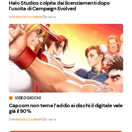
Halo Studios colpita dai licenziamenti dopo
l’uscita di Campaign Evolved
Di
FRANCESCO LEMURI
14 ore fa
VIDEOGIOCHI
Capcom non teme l’addio ai dischi: il digitale vale
già il 90%
Di
FRANCESCO LEMURI
15 ore fa