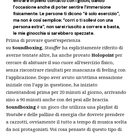
entrare in pieno contatto con i giochi, dando
l’occasione anche di poter sentire l’immersione
fisicamente. Le persone ti dicono “è solo esercizio”,
ma non è così semplice; “corri o ti sollevi con una
persona extra”, non sarei riuscito a correre e basta,
le mie ginocchia si sarebbero spezzate.
Prima di provare quest’esperienza
su
Soundboxing
,
Stauffer
ha esplicitamente riferito di
averne tentate altre, ha anche provato
Holopoint
per
cercare di abituare il suo cuore all’esercizio fisico,
senza riscontrare risultati per mancanza di feeling con
l’applicazione. Dopo aver avuto un’ottima sensazione
iniziale con l’app in questione, ha iniziato
cimentandosi prima per 20 minuti al giorno, arrivando
sino a 90 minuti anche con dei pesi alle braccia.
Soundboxing
è un gioco che utilizza una playlist di
Youtube
e delle palline di energia che dovrete prendere
a cazzotti, ovviamente il tutto a tempo di musica scelta
da noi protagonisti. Voi cosa pensate di questo tipo di