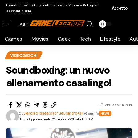
Usando questo sito, accetto le nostre
Privacy Policy
e i
Accetto
Termini d'Uso
.
Aa
Games
Movies
Geek
Tech
Lifestyle
Au
VIDEOGIOCHI
Soundboxing: un nuovo
allenamento casalingo!
Lettura da 2 minuti
Di
LUIGI CIRO "GEGGIO90" LIGUORI D'ORSI
9 anni fa
NEWS
Ultimo Aggiornamento: 22 Febbraio 2017 alle 1:58 AM