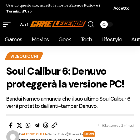
Usando questo sito, accetto le nostre
Privacy Policy
e i
Accetto
Termini d'Uso
.
Aa
Games
Movies
Geek
Tech
Lifestyle
Au
VIDEOGIOCHI
Soul Calibur 6: Denuvo
proteggerà la versione PC!
Bandai Namco annuncia che il suo ultimo Soul Calibur 6
verrà protetto dall'anti-tamper Denuvo.
Lettura da 2 minuti
Di
ALESSIO CIALLI
- Senior Editor
8 anni fa
NEWS
Ultimo Aggiornamento: 24 Agosto 2018 alle 8:12 AM