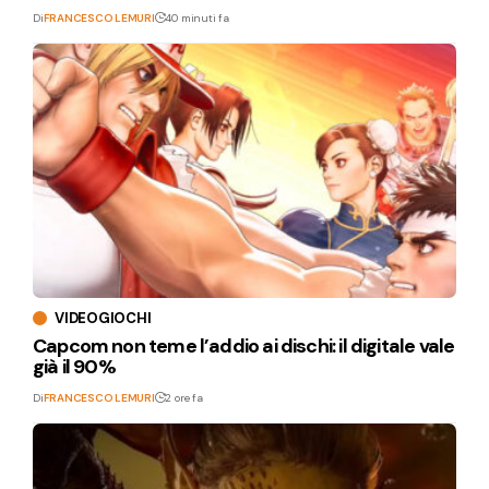
Di
FRANCESCO LEMURI
40 minuti fa
VIDEOGIOCHI
Capcom non teme l’addio ai dischi: il digitale vale
già il 90%
Di
FRANCESCO LEMURI
2 ore fa