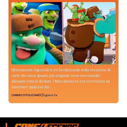
Ultimamente Supercell si sta focalizzando nella creazione di
carte che siano quanto più originali come meccaniche:
abbiamo visto le Reclute, i Mascalzoni ed ora ci troviamo ad
osservare qualcosa che…
Di
MARCO PULICANÒ
2 giorni fa