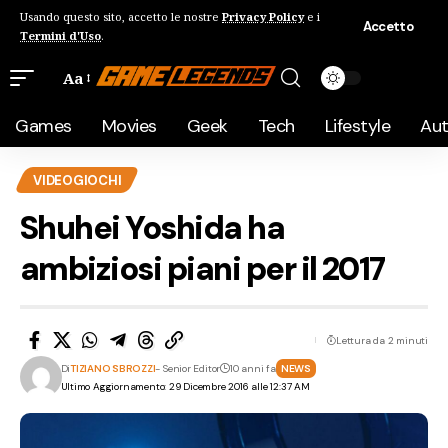
Usando questo sito, accetto le nostre
Privacy Policy
e i
Accetto
Termini d'Uso
.
Aa
Games
Movies
Geek
Tech
Lifestyle
Au
VIDEOGIOCHI
Shuhei Yoshida ha
ambiziosi piani per il 2017
Lettura da 2 minuti
Di
TIZIANO SBROZZI
- Senior Editor
10 anni fa
NEWS
Ultimo Aggiornamento: 29 Dicembre 2016 alle 12:37 AM