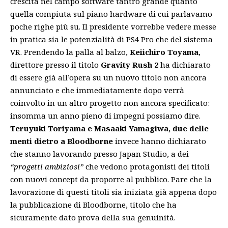
crescita nel campo software tantro grande quanto
quella compiuta sul piano hardware di cui parlavamo
poche righe più su. Il presidente vorrebbe vedere messe
in pratica sia le potenzialità di PS4 Pro che del sistema
VR. Prendendo la palla al balzo,
Keiichiro Toyama
,
direttore presso il titolo
Gravity Rush 2
ha dichiarato
di essere già all’opera su un nuovo titolo non ancora
annunciato e che immediatamente dopo verrà
coinvolto in un altro progetto non ancora specificato:
insomma un anno pieno di impegni possiamo dire.
Teruyuki Toriyama e Masaaki Yamagiwa, due delle
menti dietro a Bloodborne
invece hanno dichiarato
che stanno lavorando presso Japan Studio, a dei
“progetti ambiziosi”
che vedono protagonisti dei titoli
con nuovi concept da proporre al pubblico. Pare che la
lavorazione di questi titoli sia iniziata già appena dopo
la pubblicazione di Bloodborne, titolo che ha
sicuramente dato prova della sua genuinità.