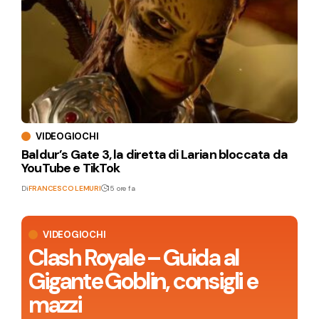
VIDEOGIOCHI
Baldur’s Gate 3, la diretta di Larian bloccata da
YouTube e TikTok
Di
FRANCESCO LEMURI
15 ore fa
VIDEOGIOCHI
Clash Royale – Guida al
Gigante Goblin, consigli e
mazzi