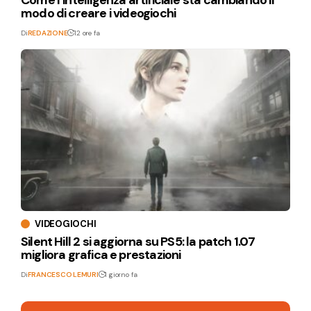
Come l’intelligenza artificiale sta cambiando il
modo di creare i videogiochi
Di
REDAZIONE
12 ore fa
VIDEOGIOCHI
Silent Hill 2 si aggiorna su PS5: la patch 1.07
migliora grafica e prestazioni
Di
FRANCESCO LEMURI
1 giorno fa