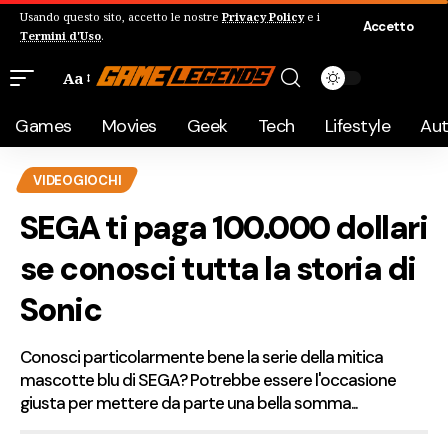
Usando questo sito, accetto le nostre
Privacy Policy
e i
Accetto
Termini d'Uso
.
Aa
Games
Movies
Geek
Tech
Lifestyle
Au
VIDEOGIOCHI
SEGA ti paga 100.000 dollari
se conosci tutta la storia di
Sonic
Conosci particolarmente bene la serie della mitica
mascotte blu di SEGA? Potrebbe essere l'occasione
giusta per mettere da parte una bella somma...