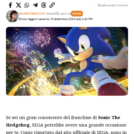
Lettura da 2 minuti
Di
SARA PANDOLFI
- Editor
2 anni fa
NEWS
Ultimo Aggiornamento: 21 Settembre 2024 alle 3:43 PM
Se sei un gran conoscente del franchise di
Sonic The
Hedgehog
, SEGA potrebbe avere una grande occasione
per te. Come riportato dal
sito ufficiale di SEGA
, sono in