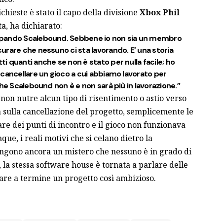
hieste è stato il capo della divisione
Xbox
Phil
ta
, ha dichiarato:
ppando Scalebound. Sebbene io non sia un membro
rare che nessuno ci sta lavorando. E’ una storia
 quanti anche se non è stato per nulla facile; ho
cancellare un gioco a cui abbiamo lavorato per
che Scalebound non è e non sarà più in lavorazione.”
non nutre alcun tipo di risentimento o astio verso
a
sulla cancellazione del progetto, semplicemente le
are dei punti di incontro e il gioco non funzionava
e, i reali motivi che si celano dietro la
ngono ancora un mistero che nessuno è in grado di
 la stessa software house è tornata a parlare delle
tare a termine un progetto così ambizioso
.