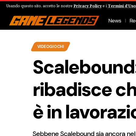
Usando questo sito, accetto le nostre
Privacy Policy
e i
Termini d'Uso
News
Re
VIDEOGIOCHI
Scalebound
ribadisce che
è in lavoraz
Sebbene Scalebound sia ancora nel c