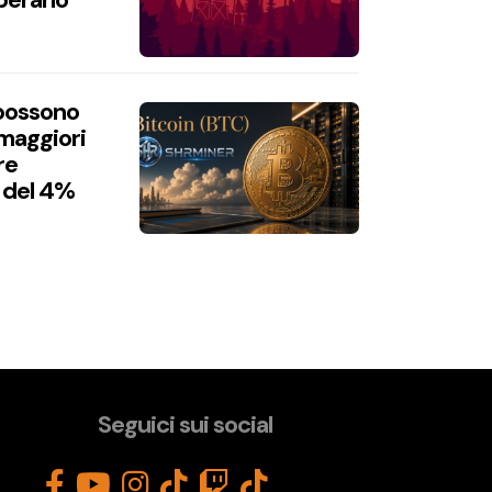
 possono
 maggiori
re
 del 4%
Seguici sui social