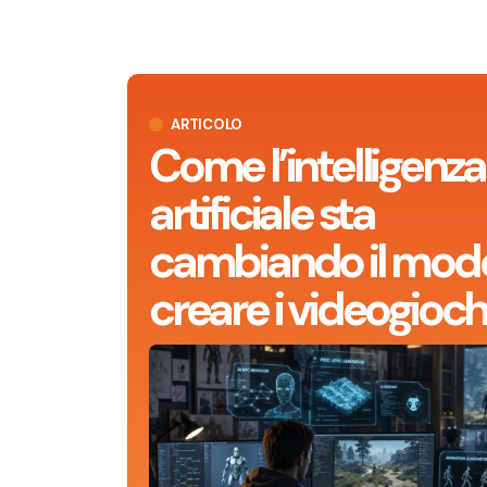
ARTICOLO
Come l’intelligenza
artificiale sta
cambiando il modo
creare i videogioch