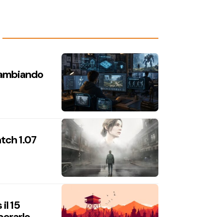
 cambiando
atch 1.07
il 15
perarlo