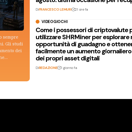
Di
FRANCESCO LEMURI
21 ore fa
VIDEOGIOCHI
Come i possessori di criptovalute
utilizzare SHRMiner per esplorare
lo sempre
opportunità di guadagno e ottene
i. Gli studi
facilmente un aumento giornaliero
tamento dei
dei propri asset digitali
che…
Di
REDAZIONE
1 giorno fa