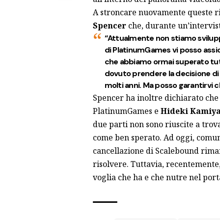
A stroncare nuovamente queste ric
Spencer
che,
durante un’intervis
“Attualmente non stiamo svilu
di PlatinumGames vi posso assicu
che abbiamo ormai superato tutti
dovuto prendere la decisione di 
molti anni. Ma posso garantirvi 
Spencer ha inoltre dichiarato che 
PlatinumGames e
Hideki Kamiy
due parti non sono riuscite a trov
come ben sperato. Ad oggi, comunqu
cancellazione di Scalebound rima
risolvere. Tuttavia, recentemente,
voglia che ha e che nutre n
el por