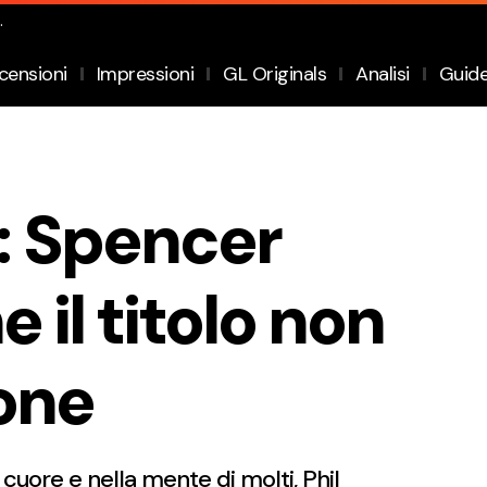
.
censioni
Impressioni
GL Originals
Analisi
Guid
: Spencer
 il titolo non
ione
uore e nella mente di molti, Phil