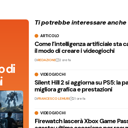
Ti potrebbe interessare anche
ARTICOLO
Come l’intelligenza artificiale sta
il modo di creare i videogiochi
Di
REDAZIONE
2 ore fa
 di
VIDEOGIOCHI
i
Silent Hill 2 si aggiorna su PS5: la p
migliora grafica e prestazioni
Di
FRANCESCO LEMURI
21 ore fa
VIDEOGIOCHI
Firewatch lascerà Xbox Game Pass 
agosto: ultima occasione per recu