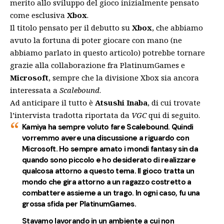
merito allo sviluppo del gioco inizialmente pensato
come esclusiva
Xbox
.
Il titolo pensato per il debutto su
Xbox
, che abbiamo
avuto la fortuna di poter giocare con mano (
ne
abbiamo parlato in questo articolo
) potrebbe tornare
grazie alla collaborazione fra PlatinumGames e
Microsoft
, sempre che la divisione Xbox sia ancora
interessata a
Scalebound
.
Ad anticipare il tutto è
Atsushi Inaba
, di cui trovate
l’intervista tradotta riportata da
VGC
qui di seguito.
Kamiya ha sempre voluto fare Scalebound. Quindi
vorremmo avere una discussione a riguardo con
Microsoft. Ho sempre amato i mondi fantasy sin da
quando sono piccolo e ho desiderato di realizzare
qualcosa attorno a questo tema. Il gioco tratta un
mondo che gira attorno a un ragazzo costretto a
combattere assieme a un trago. In ogni caso, fu una
grossa sfida per PlatinumGames.
Stavamo lavorando in un ambiente a cui non