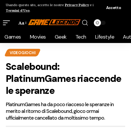
Usando questo sito, accetto le nostre
Privacy Policy
e i
Accetto
Termini d'Uso
.
Aa
Games
Movies
Geek
Tech
Lifestyle
Au
VIDEOGIOCHI
Scalebound:
PlatinumGames riaccende
le speranze
PlatinumGames ha da poco riacceso le speranze in
merito al ritorno di Scalebound, gioco ormai
ufficialmente cancellato da moltissimo tempo.