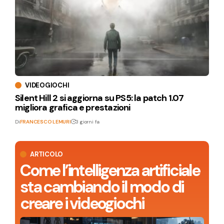
VIDEOGIOCHI
Silent Hill 2 si aggiorna su PS5: la patch 1.07
migliora grafica e prestazioni
Di
FRANCESCO LEMURI
3 giorni fa
ARTICOLO
Come l’intelligenza artificiale
sta cambiando il modo di
creare i videogiochi