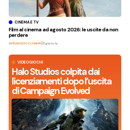
CINEMA E TV
Film al cinema ad agosto 2026: le uscite da non
perdere
Di
FRANCESCO LEMURI
1 giorno fa
VIDEOGIOCHI
Halo Studios colpita dai
licenziamenti dopo l’uscita
di Campaign Evolved