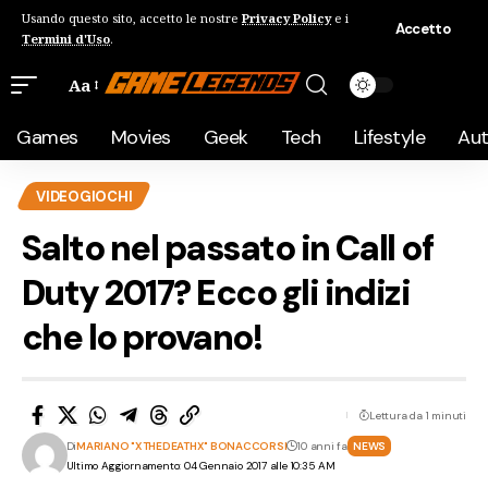
Usando questo sito, accetto le nostre
Privacy Policy
e i
Accetto
Termini d'Uso
.
Aa
Games
Movies
Geek
Tech
Lifestyle
Au
VIDEOGIOCHI
Salto nel passato in Call of
Duty 2017? Ecco gli indizi
che lo provano!
Lettura da 1 minuti
Di
MARIANO "XTHEDEATHX" BONACCORSI
10 anni fa
NEWS
Ultimo Aggiornamento: 04 Gennaio 2017 alle 10:35 AM