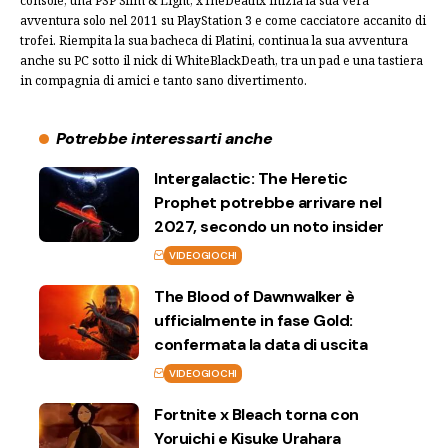
console, una PSP Slim & Light, xTheDeathx inizia la sua vera
avventura solo nel 2011 su PlayStation 3 e come cacciatore accanito di
trofei. Riempita la sua bacheca di Platini, continua la sua avventura
anche su PC sotto il nick di WhiteBlackDeath, tra un pad e una tastiera
in compagnia di amici e tanto sano divertimento.
Potrebbe interessarti anche
Intergalactic: The Heretic
Prophet potrebbe arrivare nel
2027, secondo un noto insider
VIDEOGIOCHI
The Blood of Dawnwalker è
ufficialmente in fase Gold:
confermata la data di uscita
VIDEOGIOCHI
Fortnite x Bleach torna con
Yoruichi e Kisuke Urahara