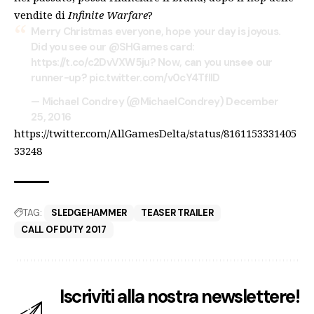
vendite di
Infinite Warfare
?
Merry Christmas everyone, hope your day is joyous.
Did you see our
@SHGames
card:
https://t.co/c2DvVXW5ju
? Now, can you unsee our
runner-up?
pic.twitter.com/v0cY4TfllD
— Michael Condrey (@MichaelCondrey)
December
25, 2016
https://twitter.com/AllGamesDelta/status/8161153331405
33248
TAG:
SLEDGEHAMMER
TEASER TRAILER
CALL OF DUTY 2017
Iscriviti alla nostra newslettere!