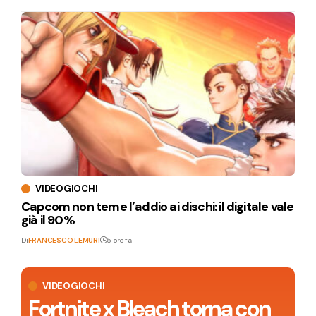
VIDEOGIOCHI
Capcom non teme l’addio ai dischi: il digitale vale
già il 90%
Di
FRANCESCO LEMURI
5 ore fa
VIDEOGIOCHI
Fortnite x Bleach torna con