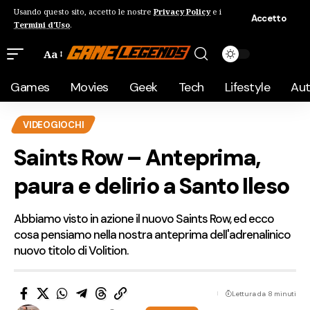
Usando questo sito, accetto le nostre
Privacy Policy
e i
Accetto
Termini d'Uso
.
Aa
Games
Movies
Geek
Tech
Lifestyle
Au
VIDEOGIOCHI
Saints Row – Anteprima,
paura e delirio a Santo Ileso
Abbiamo visto in azione il nuovo Saints Row, ed ecco
cosa pensiamo nella nostra anteprima dell'adrenalinico
nuovo titolo di Volition.
Lettura da 8 minuti