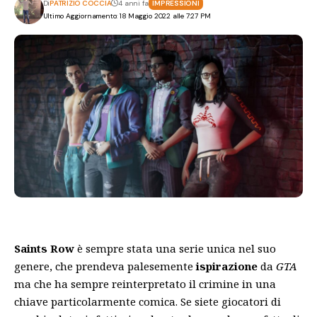
Di
PATRIZIO COCCIA
4 anni fa
IMPRESSIONI
Ultimo Aggiornamento: 18 Maggio 2022 alle 7:27 PM
Saints Row
è sempre stata una serie unica nel suo
genere, che prendeva palesemente
ispirazione
da
GTA
ma che ha sempre reinterpretato il crimine in una
chiave particolarmente comica. Se siete giocatori di