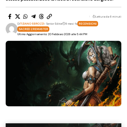
Lettura da 6 minuti
Di
TIZIANO SBROZZI
- Senior Editor
9 mesi fa
RECENSIONI
SACRED 2 REMASTER
Ultimo Aggiornamento: 20 Febbraio 2026 alle 5:44 PM