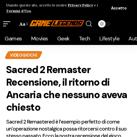
Usando questo sito, accetto le nostre
Privacy Policy
e i
Accetto
Termini d'Uso
.
Aa
Games
Movies
Geek
Tech
Lifestyle
Au
VIDEOGIOCHI
Sacred 2 Remaster
Recensione, il ritorno di
Ancaria che nessuno aveva
chiesto
Sacred 2 Remastered è l’esempio perfetto di come
un’operazione nostalgica possa ritorcersi contro il suo
stesso passato. Ecco la nostra recensione del gioco.