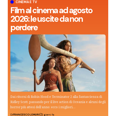
CINEMA E TV
Film al cinema ad agosto
2026: le uscite da non
perdere
Dai ritorni di Robin Hood e Terminator 2 alla fantascienza di
Ridley Scott, passando per il live action di Oceania e alcuni degli
horror più attesi dell’anno: ecco i migliori…
Di
FRANCESCO LEMURI
2 giorni fa