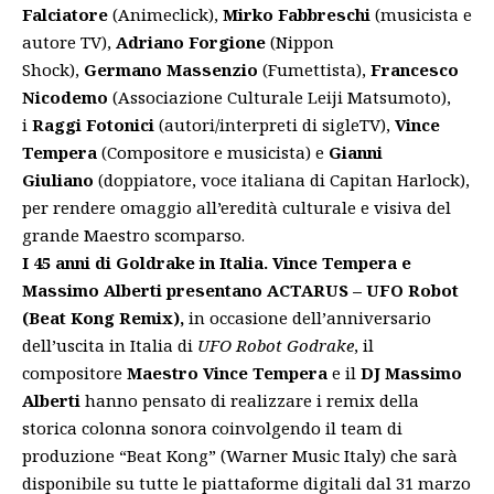
Falciatore
(Animeclick),
Mirko Fabbreschi
(musicista e
autore TV),
Adriano Forgione
(Nippon
Shock),
Germano Massenzio
(Fumettista),
Francesco
Nicodemo
(Associazione Culturale Leiji Matsumoto),
i
Raggi Fotonici
(autori/interpreti di sigleTV),
Vince
Tempera
(Compositore e musicista) e
Gianni
Giuliano
(doppiatore, voce italiana di Capitan Harlock),
per rendere omaggio all’eredità culturale e visiva del
grande Maestro scomparso.
I 45 anni di Goldrake in Italia. Vince Tempera e
Massimo Alberti presentano ACTARUS – UFO Robot
(Beat Kong Remix),
in occasione dell’anniversario
dell’uscita in Italia di
UFO Robot Godrake
, il
compositore
Maestro Vince Tempera
e il
DJ Massimo
Alberti
hanno pensato di realizzare i remix della
storica colonna sonora coinvolgendo il team di
produzione “Beat Kong” (Warner Music Italy) che sarà
disponibile su tutte le piattaforme digitali dal 31 marzo