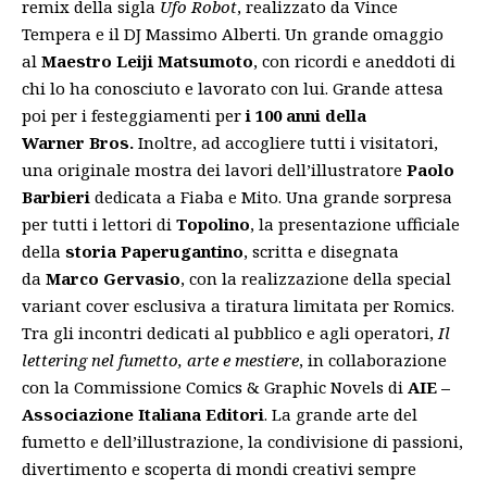
remix della sigla
Ufo Robot
, realizzato da Vince
Tempera e il DJ Massimo Alberti. Un grande omaggio
al
Maestro Leiji Matsumoto
, con ricordi e aneddoti di
chi lo ha conosciuto e lavorato con lui. Grande attesa
poi per i festeggiamenti per
i 100 anni della
Warner
Bros.
Inoltre, ad accogliere tutti i visitatori,
una originale mostra dei lavori dell’illustratore
Paolo
Barbieri
dedicata a Fiaba e Mito. Una grande sorpresa
per tutti i lettori di
Topolino
, la presentazione ufficiale
della
storia Paperugantino
, scritta e disegnata
da
Marco Gervasio
, con la realizzazione della special
variant cover esclusiva a tiratura limitata per Romics.
Tra gli incontri dedicati al pubblico e agli operatori,
Il
lettering nel fumetto, arte e mestiere
, in collaborazione
con la Commissione Comics & Graphic Novels di
AIE –
Associazione Italiana Editori
. La grande arte del
fumetto e dell’illustrazione, la condivisione di passioni,
divertimento e scoperta di mondi creativi sempre