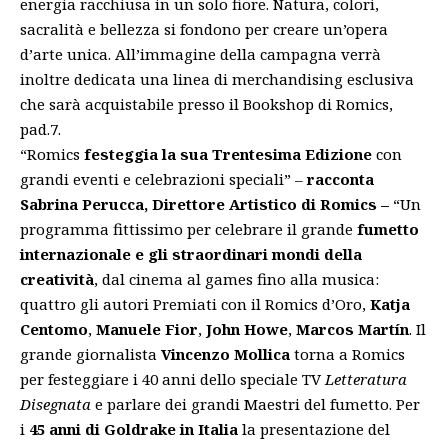
energia racchiusa in un solo fiore. Natura, colori,
sacralità e bellezza si fondono per creare un’opera
d’arte unica. All’immagine della campagna verrà
inoltre dedicata una linea di merchandising esclusiva
che sarà acquistabile presso il Bookshop di Romics,
pad.7.
“Romics
festeggia la sua Trentesima Edizione
con
grandi eventi e celebrazioni speciali” –
racconta
Sabrina Perucca, Direttore Artistico di Romics –
“Un
programma fittissimo per celebrare il grande
fumetto
internazionale e gli straordinari mondi della
creatività
, dal cinema al games fino alla musica:
quattro gli autori Premiati con il Romics d’Oro,
Katja
Centomo
,
Manuele Fior
,
John Howe
,
Marcos Martín
. Il
grande giornalista
Vincenzo Mollica
torna a Romics
per festeggiare i 40 anni dello speciale TV
Letteratura
Disegnata
e parlare dei grandi Maestri del fumetto. Per
i
45 anni di Goldrake in Italia
la presentazione del