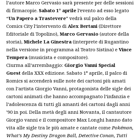
l’autore Marco Gervasio sarà presente per delle sessioni
di firmacopie.
Sabato 1° aprile
l’evento ad esso legato
“
Un Papero a Trastevere
” vedrà sul palco della
Comics City l’intervento di
Alex Bertani
(Direttore
Editoriale di Topolino),
Marco Gervasio
(autore della
storia),
Michele La Ginestra
(interprete di Rugantino
nella versione in programma al Teatro Sistina) e
Vince
Tempera
(musicista e compositore).
Ciurma all’arrembaggio:
Giorgio Vanni Special
Guest
della XXX edizione. Sabato 1° aprile, il palco di
Romics si accenderà sulle note dei cartoni più amati
con l’artista Giorgio Vanni, protagonista delle sigle dei
cartoni animati che hanno accompagnato l’infanzia e
l’adolescenza di tutti gli amanti dei cartoni dagli anni
’90 in poi. Della metà degli anni Novanta, il cantautore
Giorgio vanni e il compositore Max Longhi hanno dato
vita alle sigle tra le più amate e cantate come
Pokémon
,
What’s My Destiny Dragon Ball, Detective Conan
,
Tutti