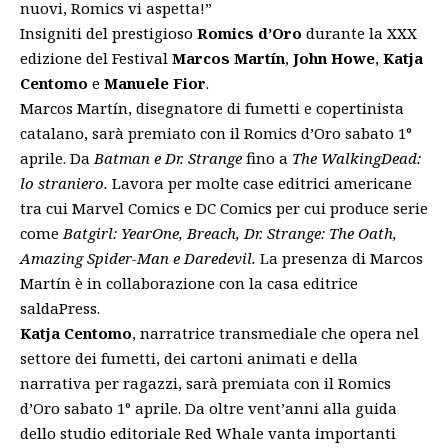
nuovi, Romics vi aspetta!”
Insigniti del prestigioso
Romics d’Oro
durante la XXX
edizione del Festival
Marcos Martín
,
John Howe
,
Katja
Centomo
e
Manuele Fior
.
Marcos Martín, disegnatore di fumetti e copertinista
catalano, sarà premiato con il Romics d’Oro sabato 1°
aprile. Da
Batman e Dr. Strange
fino a
The WalkingDead:
lo straniero
.
Lavora per molte case editrici americane
tra cui Marvel Comics e DC Comics per cui produce serie
come
Batgirl: YearOne, Breach, Dr. Strange: The Oath,
Amazing Spider-Man e Daredevil.
La presenza di Marcos
Martín è in collaborazione con la casa editrice
saldaPress.
Katja Centomo
, narratrice transmediale che opera nel
settore dei fumetti, dei cartoni animati e della
narrativa per ragazzi, sarà premiata con il Romics
d’Oro sabato 1° aprile. Da oltre vent’anni alla guida
dello studio editoriale Red Whale vanta importanti