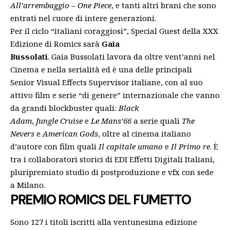
All’arrembaggio – One Piece
, e tanti altri brani che sono
entrati nel cuore di intere generazioni.
Per il ciclo “italiani coraggiosi”, Special Guest della XXX
Edizione di Romics sarà
Gaia
Bussolati
.
Gaia
Bussolati
lavora da oltre vent’anni nel
Cinema e nella serialità ed è una delle principali
Senior Visual Effects Supervisor italiane, con al suo
attivo film e serie “di genere” internazionale che vanno
da grandi blockbuster quali:
Black
Adam
,
Jungle
Cruise
e
Le Mans’66
a serie quali
The
Nevers
e
American Gods
, oltre al cinema italiano
d’autore con film quali
Il capitale umano
e
Il Primo re
. È
tra i collaboratori storici di EDI Effetti Digitali Italiani,
pluripremiato studio di postproduzione e vfx con sede
a Milano.
PREMIO ROMICS DEL FUMETTO
Sono 127 i titoli iscritti alla ventunesima edizione