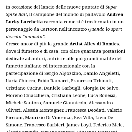
In occasione del lancio delle nuove puntate di
Super
Spike Ball
, il campione del mondo di pallavolo
Andrea
Lucky Lucchetta
racconta come si è trasformato in un
personaggio da Cartoon nell’incontro
Quando lo sport
diventa “animato”.
Cresce ancor di più la grande
Artist Alley di Romics
,
dove il fumetto è di casa,
con oltre quaranta postazioni
dedicate ad autori, autrici e alle più grandi matite del
fumetto italiano ed internazionale con la
partecipazione di Sergio Algozzino, Danilo Angeletti,
Ilaria Chiocca, Fabio Ramacci, Francesca Urbinati,
Cristiano Cucina, Daniele Garbugli, Giorgia De Salvo,
Moreno Chiacchiera, Cristiana Leone, Luca Bonessi,
Michele Santoro, Samuele Giannicola, Alessandro
Oliveri, Alessia Montagner, Francesca Deodati, Valerio
Piccioni, Maurizio Di Vincenzo, Eva Villa, Livia De
Simone, Francesco Barbieri, James Loyd, Federico Mele,
Alessia Trunfio, Simone Tentoni, Giuseppe Matteoni,