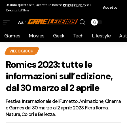
Usando questo sito, accetto le nostre
Privacy Policy
e i
Accetto
Termini d'Uso
.
Aa
Games
Movies
Geek
Tech
Lifestyle
Au
VIDEOGIOCHI
Romics 2023: tutte le
informazioni sull’edizione,
dal 30 marzo al 2 aprile
Festival Internazionale del Fumetto, Animazione, Cinema
e Games dal 30 marzo al 2 aprile 2023, Fiera Roma,
Natura, Colori e Bellezza.