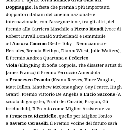
Doppiaggio
, la festa che premia i più importanti
doppiatori italiani del cinema nazionale e
internazionale, con l’assegnazione, tra gli altri, del
Premio alla Carriera Maschile a
Pietro Biondi
(voce di
Robert Duvall,Donald Sutherland) e Femminile
ad
Aurora Cancian
(Red e Toby – Nemiciamici e
Hercules, Brenda Blethyn, DianneWiest, Julie Walters),
il Premio Andrea Quartana a
Federico
Viola
(BlingRing di Sofia Coppola, The disaster artist di
James Franco) il Premio Ferruccio Amendola
a
Francesco Prando
(Keanu Reeves, Vince Vaughn,
Matt Dillon, Matthew McConaughey, Guy Pearce, Hugh
Grant), Premio Vittorio De Angelis a
Lucio Saccone
(A
scuola di gangster, Pirati dei Caraibi, Eragon, Gli
irriducibili), Il Premio come Miglior Assistente va
a
Francesca Rizzitiello
, quello per Miglior Fonico
a
Saverio Ceraselli
. Il Premio Vocine del futuro sarà