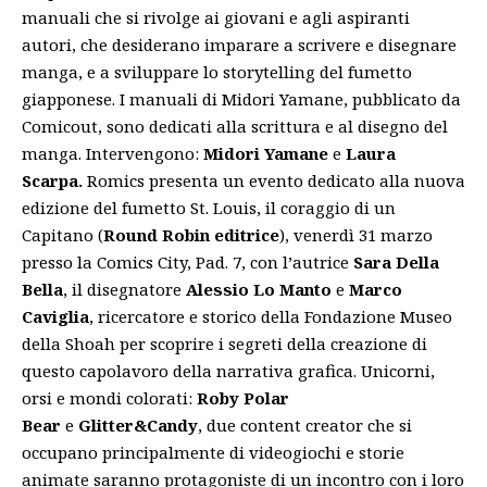
manuali che si rivolge ai giovani e agli aspiranti
autori, che desiderano imparare a scrivere e disegnare
manga, e a sviluppare lo storytelling del fumetto
giapponese. I manuali di Midori Yamane, pubblicato da
Comicout, sono dedicati alla scrittura e al disegno del
manga. Intervengono:
Midori Yamane
e
Laura
Scarpa.
Romics presenta un evento dedicato alla nuova
edizione del fumetto St. Louis, il coraggio di un
Capitano
(
Round Robin editrice
), venerdì 31 marzo
presso la Comics City, Pad. 7, con l’autrice
Sara Della
Bella
, il disegnatore
Alessio Lo Manto
e
Marco
Caviglia
, ricercatore e storico della Fondazione Museo
della Shoah per scoprire i segreti della creazione di
questo capolavoro della narrativa grafica. Unicorni,
orsi e mondi colorati:
Roby Polar
Bear
e
Glitter&Candy
, due content creator che si
occupano principalmente di videogiochi e storie
animate saranno protagoniste di un incontro con i loro