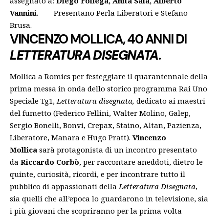
assegnato a:
Diego Follega, Anita Sala, Alberto
Vannini
. Presentano Perla Liberatori e Stefano
Brusa.
VINCENZO MOLLICA, 40 ANNI DI
LETTERATURA
DISEGNATA
.
Mollica a Romics per festeggiare il quarantennale della
prima messa in onda dello storico programma Rai Uno
Speciale Tg1,
Letteratura disegnata,
dedicato ai maestri
del fumetto (Federico Fellini, Walter Molino, Galep,
Sergio Bonelli, Bonvi, Crepax, Staino, Altan, Pazienza,
Liberatore, Manara e Hugo Pratt).
Vincenzo
Mollica
sarà protagonista di un incontro presentato
da
Riccardo Corbò
, per raccontare aneddoti, dietro le
quinte, curiosità, ricordi, e per incontrare tutto il
pubblico di appassionati della
Letteratura Disegnata
,
sia quelli che all’epoca lo guardarono in televisione, sia
i più giovani che scopriranno per la prima volta