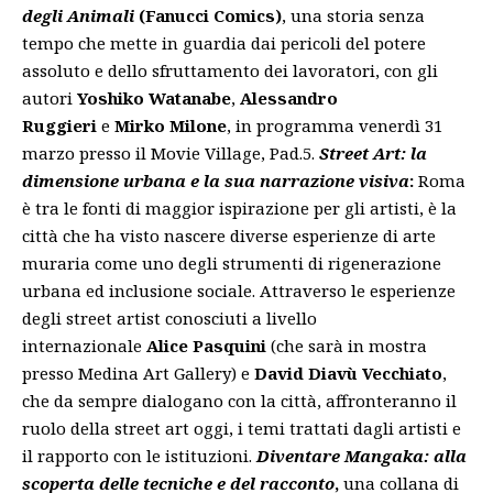
degli Animali
(Fanucci Comics)
, una storia senza
tempo che mette in guardia dai pericoli del potere
assoluto e dello sfruttamento dei lavoratori, con gli
autori
Yoshiko Watanabe
,
Alessandro
Ruggieri
e
Mirko Milone
, in programma venerdì 31
marzo presso il Movie Village, Pad.5.
Street Art: la
dimensione urbana e la sua narrazione visiva
:
Roma
è tra le fonti di maggior ispirazione per gli artisti, è la
città che ha visto nascere diverse esperienze di arte
muraria come uno degli strumenti di rigenerazione
urbana ed inclusione sociale. Attraverso le esperienze
degli street artist conosciuti a livello
internazionale
Alice Pasquini
(che sarà in mostra
presso Medina Art Gallery) e
David Diavù Vecchiato
,
che da sempre dialogano con la città, affronteranno il
ruolo della street art oggi, i temi trattati dagli artisti e
il r
apporto con le istituzioni.
Diventare Mangaka: alla
scoperta delle tecniche e del racconto
,
una collana di