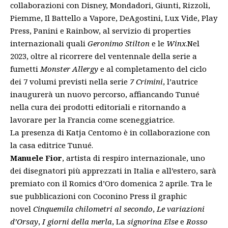
collaborazioni con Disney, Mondadori, Giunti, Rizzoli,
Piemme, Il Battello a Vapore, DeAgostini, Lux Vide, Play
Press, Panini e Rainbow, al servizio di properties
internazionali quali
Geronimo Stilton
e le
Winx
.Nel
2023, oltre al ricorrere del ventennale della serie a
fumetti
Monster Allergy
e al completamento del ciclo
dei 7 volumi previsti nella serie
7 Crimini
, l’autrice
inaugurerà un nuovo percorso, affiancando Tunué
nella cura dei prodotti editoriali e ritornando a
lavorare per la Francia come sceneggiatrice.
La presenza di Katja Centomo è in collaborazione con
la casa editrice Tunué.
Manuele Fior
, artista di respiro internazionale, uno
dei disegnatori più apprezzati in Italia e all’estero, sarà
premiato con il Romics d’Oro domenica 2 aprile. Tra le
sue pubblicazioni con Coconino Press il graphic
novel
Cinquemila chilometri al secondo
,
Le variazioni
d’Orsay
,
I giorni della merla
, La
signorina Else
e
Rosso