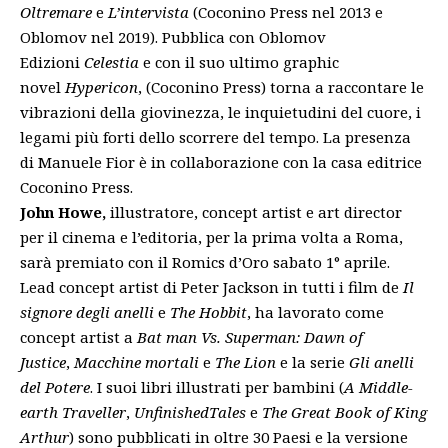
Oltremare
e
L’intervista
(Coconino Press nel 2013 e
Oblomov nel 2019). Pubblica con Oblomov
Edizioni
Celestia
e con il suo ultimo graphic
novel
Hypericon
, (Coconino Press) torna a raccontare le
vibrazioni della giovinezza, le inquietudini del cuore, i
legami più forti dello scorrere del tempo. La presenza
di Manuele Fior è in collaborazione con la casa editrice
Coconino Press.
John Howe,
illustratore, concept artist e art director
per il cinema e l’editoria, per la prima volta a Roma,
sarà premiato con il Romics d’Oro sabato 1° aprile.
Lead concept artist di Peter Jackson in tutti i film de
Il
signore degli anelli
e
T
he Hobbit
, ha lavorato come
concept artist a
Bat man Vs. Superman: Dawn of
Justice
,
Macchine mortali
e
The Lion
e la serie
Gli anelli
del Potere
. I suoi libri illustrati per bambini (
A Middle-
earth Traveller
,
UnfinishedTales
e
The Great Book of King
Arthur
) sono pubblicati in oltre 30 Paesi e la versione