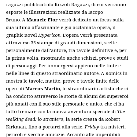
ragazzi pubblicati da Rizzoli Ragazzi, di cui verranno
esposte le illustrazioni realizzate da Iacopo
Bruno.
A
Manuele Fior
verrà dedicato un focus sulla
sua ultima affascinante e già acclamata opera, il
graphic novel
Hypericon
. L’opera verrà presentata
attraverso 35 stampe di grandi dimensioni, scelte
personalmente dall’autore, tra tavole definitive e, per
la prima volta, mostrando anche schizzi, prove e studi
di personaggi. Per immergersi appieno nelle tinte e
nelle linee di questo straordinario autore.
A Romics in
mostra le tavole, matite, prove e tavole finite delle
opere di
Marcos Martín,
lo straordinario artista che ci
ha condotto attraverso le storie di alcuni dei supereroi
più amati con il suo stile personale e unico, che ci ha
fatto tremare con la nuova avventura speciale di
The
walking dead: lo straniero
, la serie creata da Robert
Kirkman, fino a portarci alla serie,
Friday
tra misteri,
pericoli e vecchie amicizie. Accanto alle imperdibili