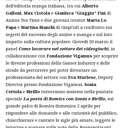
dell’editoria manga italiana, tra cui
Alberto
Galloni
,
Max Ciotola
e
Gianluca “Giaggiu” Fini
di
Anime Tea Time e due giovani creator
Marta Lo
Papa
e
Martina Bianchi
di GiapCult a confronto sui
segreti del successo degli anime e manga e sul loro
impatto sulla cultura popolare. Giovedì 30 marzo il
panel
Come lavorare nel settore dei videogiochi
, in
collaborazione con
Fondazione Vigamus
per scoprire
le diverse professioni della Games Industry e delle
strade da percorrere per poter diventare un
professionista del settore con
Eva Sturlese
, Deputy
Director presso Fondazione Vigamus.
Sonia
Ceriola
e
Birillo
torneranno insieme nella puntata
speciale
La posta di Romics con Sonia e Birillo
,
sul
grande palco di Romics domenica 2 aprile per
rispondere alle domande e alle curiosità del pubblico,
chiacchierare e cantare le sigle più amate, leggere le
letterine e sognare sulle note della
Buonanotte
più