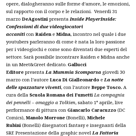
opere, dialogheranno sulle forme d’amore, le emozioni,
sul rapporto con il corpo e le relazioni. Venerdì 31
marzo
DeAgostini
presenta
Inside PlayerInside:
Confessioni di due videogiocatori
accaniti
con
Raiden
e
Midna
, incontro nel quale i due
youtubers parleranno di come è nata la loro passione
per i videogiochi e come sono diventati due esperti del
settore. Sarà possibile incontrare Raiden e Midna anche
in un Meet&Greet dedicato.
Gallucci
Editore
presenta
La Mummia Scomparsa
giovedì 30
marzo con l’autore
Luca Di Gialleonardo
e
La notte
delle spazzature viventi
, con l’autore
Beppe Tosco.
A
cura della
Scuola Romana dei Fumetti
La compagnia
dei pennelli – omaggio a Tolkien
, sabato 1° aprile, live
performance di pittura con
Giancarlo Caracuzzo
(DC
Comics),
Manolo Morrone
(Bonelli),
Michele
Rubini
(Bonelli) disegnatori fantasy e insegnanti della
SRF. Presentazione della graphic novel
La Fattoria