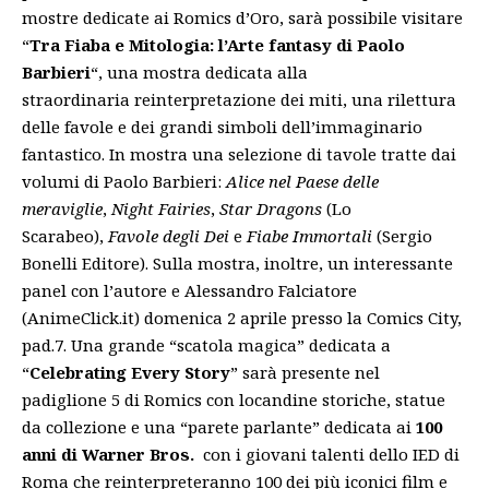
mostre dedicate ai Romics d’Oro, sarà possibile visitare
“
Tra Fiaba e Mitologia: l’Arte fantasy di Paolo
Barbieri
“, una mostra dedicata alla
straordinaria reinterpretazione dei miti, una rilettura
delle favole e dei grandi simboli dell’immaginario
fantastico. In mostra una selezione di tavole tratte dai
volumi di Paolo Barbieri:
Alice nel Paese delle
meraviglie
,
Night Fairies
,
Star Dragons
(Lo
Scarabeo),
Favole degli Dei
e
Fiabe Immortali
(Sergio
Bonelli Editore). Sulla mostra, inoltre, un interessante
panel con l’autore e Alessandro Falciatore
(AnimeClick.it) domenica 2 aprile presso la Comics City,
pad.7. Una grande “scatola magica” dedicata a
“
Celebrating Every Story
” sarà presente nel
padiglione 5 di Romics con locandine storiche, statue
da collezione e una “parete parlante” dedicata ai
100
anni di Warner Bros.
con i giovani talenti dello IED di
Roma che reinterpreteranno 100 dei più iconici film e