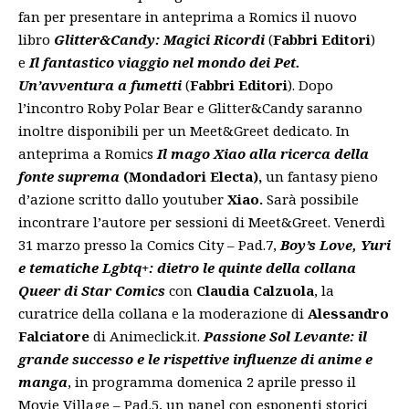
fan per presentare in anteprima a Romics il nuovo
libro
Glitter&Candy: Magici Ricordi
(
Fabbri Editori
)
e
Il fantastico viaggio nel mondo dei Pet.
Un’avventura a fumetti
(
Fabbri Editori
). Dopo
l’incontro Roby Polar Bear e Glitter&Candy saranno
inoltre disponibili per un Meet&Greet dedicato. In
anteprima a Romics
Il mago Xiao alla ricerca della
fonte suprema
(Mondadori Electa),
un fantasy pieno
d’azione scritto dallo youtuber
Xiao.
Sarà possibile
incontrare l’autore per sessioni di Meet&Greet. Venerdì
31 marzo presso la Comics City – Pad.7,
Boy’s Love, Yuri
e tematiche Lgbtq+: dietro le quinte della collana
Queer di Star Comics
con
Claudia Calzuola
, la
curatrice della collana e la moderazione di
Alessandro
Falciatore
di Animeclick.it.
Passione Sol Levante: il
grande successo e le rispettive influenze di anime e
manga
,
in programma domenica 2 aprile presso il
Movie Village – Pad.5, un panel con esponenti storici