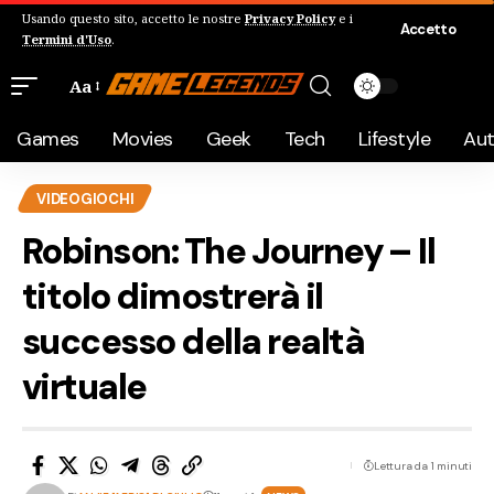
Usando questo sito, accetto le nostre
Privacy Policy
e i
Accetto
Termini d'Uso
.
Aa
Games
Movies
Geek
Tech
Lifestyle
Au
VIDEOGIOCHI
Robinson: The Journey – Il
titolo dimostrerà il
successo della realtà
virtuale
Lettura da 1 minuti