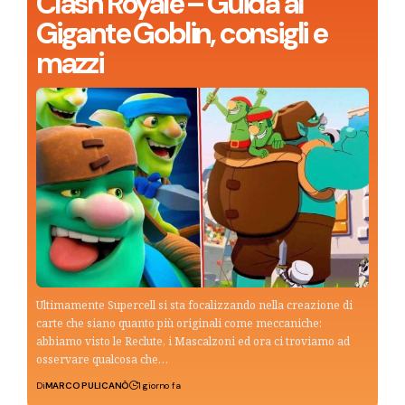
Clash Royale – Guida al
Gigante Goblin, consigli e
mazzi
Ultimamente Supercell si sta focalizzando nella creazione di
carte che siano quanto più originali come meccaniche:
abbiamo visto le Reclute, i Mascalzoni ed ora ci troviamo ad
osservare qualcosa che…
Di
MARCO PULICANÒ
1 giorno fa