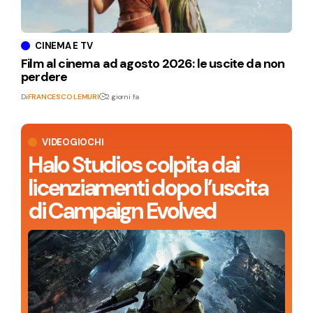
CINEMA E TV
Film al cinema ad agosto 2026: le uscite da non
perdere
Di
FRANCESCO LEMURI
2 giorni fa
VIDEOGIOCHI
Halo Studios colpita dai
licenziamenti dopo l’uscita
di Campaign Evolved