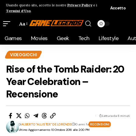
Usando questo sito, accetto le nostre
Privacy Policy
e i
Accetto
Termini d'Uso
.
Aa
Games
Movies
Geek
Tech
Lifestyle
Au
VIDEOGIOCHI
Rise of the Tomb Raider: 20
Year Celebration –
Recensione
Lettura da 6 minuti
Di
ALBERTO "ALLISTER" DE LORENZIS
10 anni fa
RECENSIONI
Ultimo Aggiornamento: 10 Ottobre 2016 alle 2:00 PM