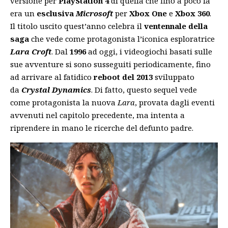
versione per
PlayStation 4
di quella che fino a poco fa
era un
esclusiva
Microsoft
per
Xbox One
e
Xbox 360
.
Il titolo uscito quest’anno celebra il
ventennale della
saga
che vede come protagonista l’iconica esploratrice
Lara Croft
. Dal
1996
ad oggi, i videogiochi basati sulle
sue avventure si sono susseguiti periodicamente, fino
ad arrivare al fatidico
reboot
del 2013
sviluppato
da
Crystal Dynamics
. Di fatto, questo sequel vede
come protagonista la nuova
Lara
, provata dagli eventi
avvenuti nel capitolo precedente, ma intenta a
riprendere in mano le ricerche del defunto padre.