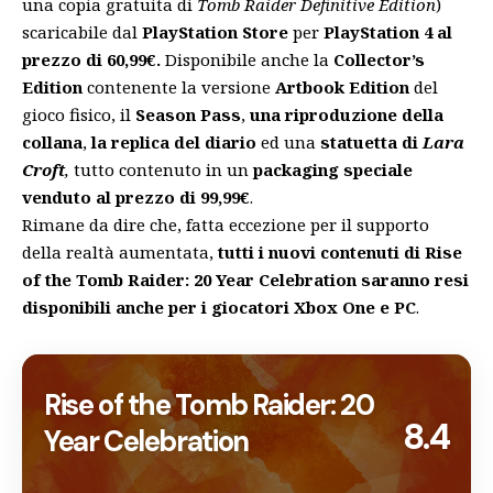
una copia gratuita di
Tomb Raider Definitive Edition
)
scaricabile dal
PlayStation Store
per
P
layStation 4 al
prezzo di
60,99€.
Disponibile anche la
Collector’s
Edition
contenente la versione
Artbook Edition
del
gioco fisico, il
Season Pass
,
una riproduzione della
collana
,
la replica del diario
ed una
statuetta di
Lara
Croft
,
tutto contenuto in un
packaging speciale
venduto al prezzo di 99,99€
.
Rimane da dire che, fatta eccezione per il supporto
della realtà aumentata,
tutti i nuovi contenuti di
Rise
of the Tomb Raider: 20 Year Celebration
saranno resi
disponibili anche per i giocatori Xbox One e PC
.
Rise of the Tomb Raider: 20
8.4
Year Celebration