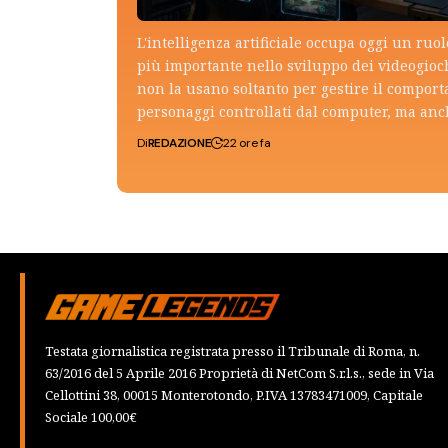
L'intelligenza artificiale occupa oggi un ruo
più importante nello sviluppo dei videogioch
non la usano soltanto per gestire il compor
personaggi controllati dal computer, ma an
Di
REDAZIONE
22 ore fa
Testata giornalistica registrata presso il Tribunale di Roma, n.
63/2016 del 5 Aprile 2016 Proprietà di NetCom S.r.l.s., sede in Via
Cellottini 38, 00015 Monterotondo, P.IVA 13783471009, Capitale
Sociale 100,00€