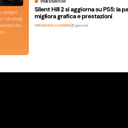
VIDEOGIOCHI
Silent Hill 2 si aggiorna su PS5: la p
lo sempre
migliora grafica e prestazioni
i. Gli studi
tamento dei
Di
FRANCESCO LEMURI
2 giorni fa
che…