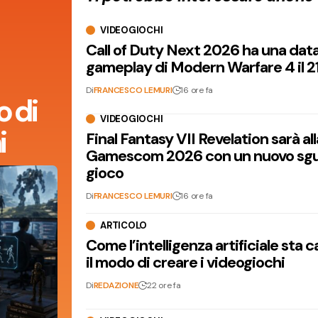
VIDEOGIOCHI
Call of Duty Next 2026 ha una dat
gameplay di Modern Warfare 4 il 2
Di
FRANCESCO LEMURI
16 ore fa
 di
VIDEOGIOCHI
i
Final Fantasy VII Revelation sarà all
Gamescom 2026 con un nuovo sgu
gioco
Di
FRANCESCO LEMURI
16 ore fa
ARTICOLO
Come l’intelligenza artificiale sta
il modo di creare i videogiochi
Di
REDAZIONE
22 ore fa