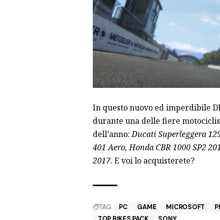
In questo nuovo ed imperdibile D
durante una delle fiere motocicli
dell’anno:
Ducati Superleggera 12
401 Aero, Honda CBR 1000 SP2 20
2017.
E voi lo acquisterete?
TAG:
PC
GAME
MICROSOFT
P
TOP BIKES PACK
SONY