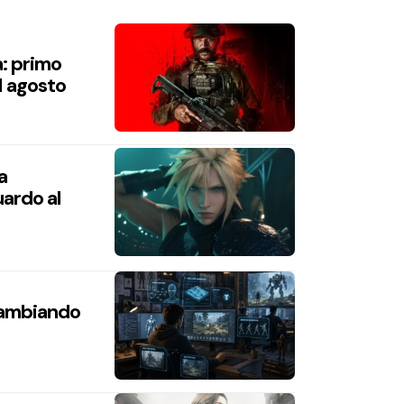
a: primo
1 agosto
a
ardo al
 cambiando