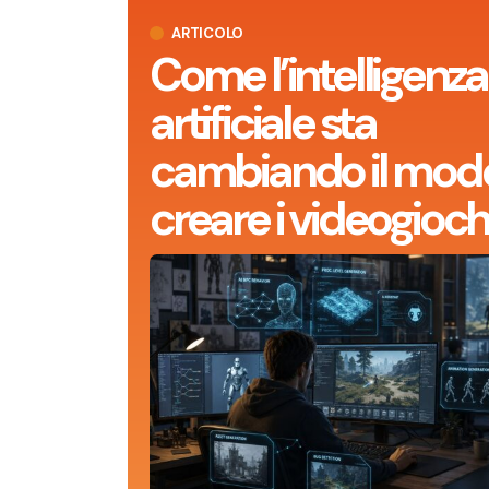
ARTICOLO
Come l’intelligenza
artificiale sta
cambiando il modo
creare i videogioch