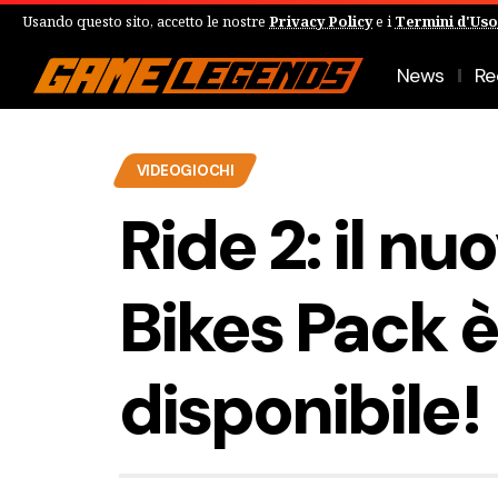
Usando questo sito, accetto le nostre
Privacy Policy
e i
Termini d'Uso
News
Re
VIDEOGIOCHI
Ride 2: il n
Bikes Pack è
disponibile!