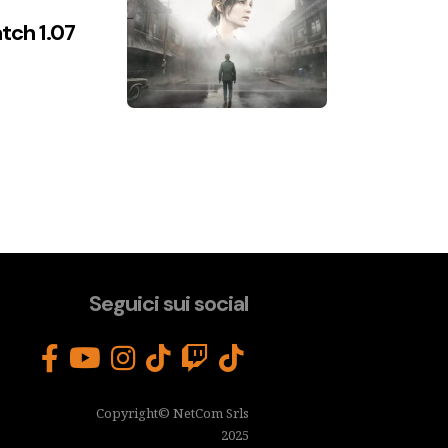
atch 1.07
Seguici sui social
Copyright© NetCom Srls
2025