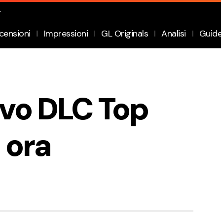
.
censioni
Impressioni
GL Originals
Analisi
Guid
uovo DLC Top
 ora