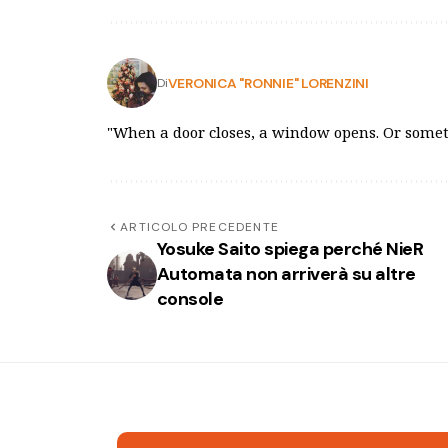
VERONICA "RONNIE" LORENZINI
Di
"When a door closes, a window opens. Or someth
ARTICOLO PRECEDENTE
Yosuke Saito spiega perché NieR
Automata non arriverà su altre
console