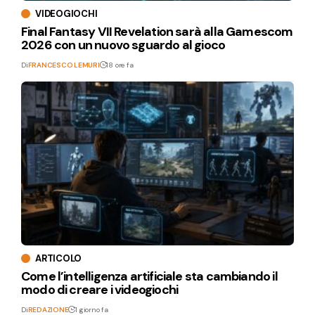
VIDEOGIOCHI
Final Fantasy VII Revelation sarà alla Gamescom
2026 con un nuovo sguardo al gioco
Di
FRANCESCO LEMURI
18 ore fa
ARTICOLO
Come l’intelligenza artificiale sta cambiando il
modo di creare i videogiochi
Di
REDAZIONE
1 giorno fa