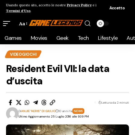
Usando questo sito, accetto le nostre
Privacy Policy
e i
Accetto
Termini d'Uso
.
Aa
Games
Movies
Geek
Tech
Lifestyle
Au
VIDEOGIOCHI
Resident Evil VII: la data
d’uscita
Lettura da 2 minuti
Di
ANJIE "AERIS" DI GIULIO
10 anni fa
NEWS
Ultimo Aggiornamento: 25 Luglio 2016 alle 9:39 PM