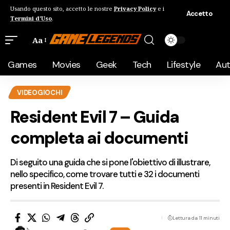
Usando questo sito, accetto le nostre
Privacy Policy
e i
Accetto
Termini d'Uso
.
Aa
Games
Movies
Geek
Tech
Lifestyle
Au
VIDEOGIOCHI
Resident Evil 7 – Guida
completa ai documenti
Di seguito una guida che si pone l'obiettivo di illustrare,
nello specifico, come trovare tutti e 32 i documenti
presenti in Resident Evil 7.
Lettura da 11 minuti