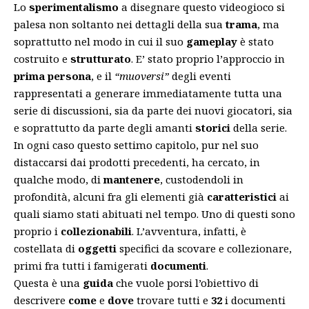
Lo
sperimentalismo
a disegnare questo videogioco si
palesa non soltanto nei dettagli della sua
trama
, ma
soprattutto nel modo in cui il suo
gameplay
è stato
costruito e
strutturato
. E’ stato proprio l’approccio in
prima persona
, e il
“muoversi”
degli eventi
rappresentati a generare immediatamente tutta una
serie di discussioni, sia da parte dei nuovi giocatori, sia
e soprattutto da parte degli amanti
storici
della serie.
In ogni caso questo settimo capitolo, pur nel suo
distaccarsi dai prodotti precedenti, ha cercato, in
qualche modo, di
mantenere
, custodendoli in
profondità, alcuni fra gli elementi già
caratteristici
ai
quali siamo stati abituati nel tempo. Uno di questi sono
proprio i
collezionabili
. L’avventura, infatti, è
costellata di
oggetti
specifici da scovare e collezionare,
primi fra tutti i famigerati
documenti
.
Questa è una
guida
che vuole porsi l’obiettivo di
descrivere
come
e
dove
trovare tutti e
32
i documenti