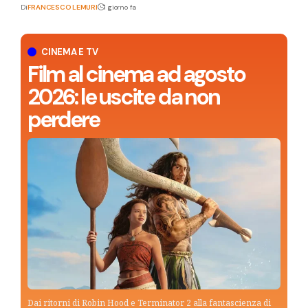
Di
FRANCESCO LEMURI
1 giorno fa
CINEMA E TV
Film al cinema ad agosto
2026: le uscite da non
perdere
Dai ritorni di Robin Hood e Terminator 2 alla fantascienza di