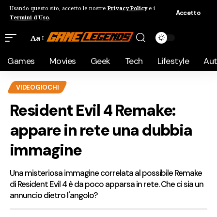
Usando questo sito, accetto le nostre
Privacy Policy
e i
Accetto
Termini d'Uso
.
Aa
Games
Movies
Geek
Tech
Lifestyle
Au
VIDEOGIOCHI
Resident Evil 4 Remake:
appare in rete una dubbia
immagine
Una misteriosa immagine correlata al possibile Remake
di Resident Evil 4 è da poco apparsa in rete. Che ci sia un
annuncio dietro l'angolo?