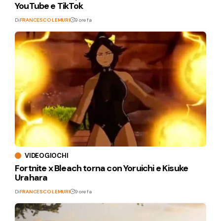
YouTube e TikTok
Di
FRANCESCO LEMURI
9 ore fa
VIDEOGIOCHI
Fortnite x Bleach torna con Yoruichi e Kisuke
Urahara
Di
FRANCESCO LEMURI
9 ore fa