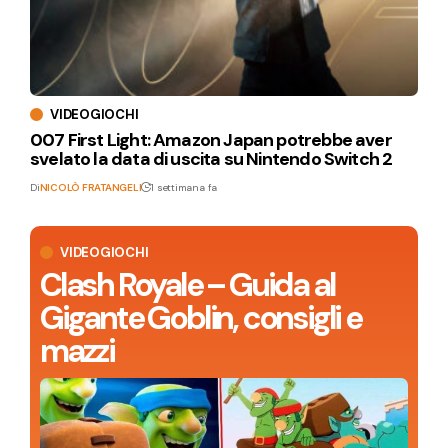
VIDEOGIOCHI
007 First Light: Amazon Japan potrebbe aver
svelato la data di uscita su Nintendo Switch 2
Di
NICOLÒ FRATANGELI
1 settimana fa
VIDEOGIOCHI
Clash Royale – Guida al
Gigante Goblin, consigli e
mazzi