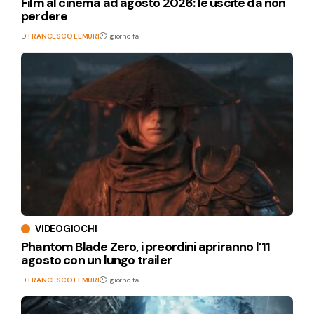
Film al cinema ad agosto 2026: le uscite da non
perdere
Di
FRANCESCO LEMURI
1 giorno fa
VIDEOGIOCHI
Phantom Blade Zero, i preordini apriranno l’11
agosto con un lungo trailer
Di
FRANCESCO LEMURI
1 giorno fa