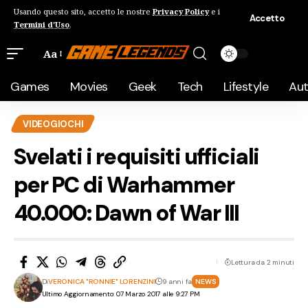
Usando questo sito, accetto le nostre
Privacy Policy
e i
Accetto
Termini d'Uso
.
Aa
Games
Movies
Geek
Tech
Lifestyle
Au
VIDEOGIOCHI
Svelati i requisiti ufficiali
per PC di Warhammer
40.000: Dawn of War III
Lettura da 2 minuti
Di
VERONICA "RONNIE" LORENZINI
9 anni fa
NEWS
Ultimo Aggiornamento: 07 Marzo 2017 alle 9:27 PM