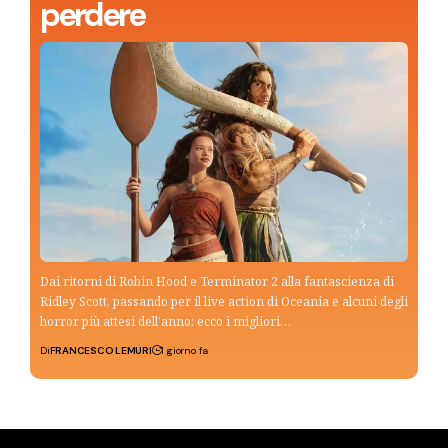
perdere
Dai ritorni di Robin Hood e Terminator 2 alla fantascienza di
Ridley Scott, passando per il live action di Oceania e alcuni degli
horror più attesi dell’anno: ecco i migliori…
Di
FRANCESCO LEMURI
1 giorno fa