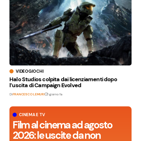
VIDEOGIOCHI
Halo Studios colpita dai licenziamenti dopo
l’uscita di Campaign Evolved
Di
FRANCESCO LEMURI
1 giorno fa
CINEMA E TV
Film al cinema ad agosto
2026: le uscite da non