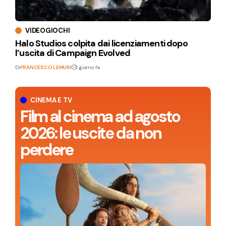
VIDEOGIOCHI
Halo Studios colpita dai licenziamenti dopo
l’uscita di Campaign Evolved
Di
FRANCESCO LEMURI
1 giorno fa
CINEMA E TV
Film al cinema ad agosto
2026: le uscite da non
perdere