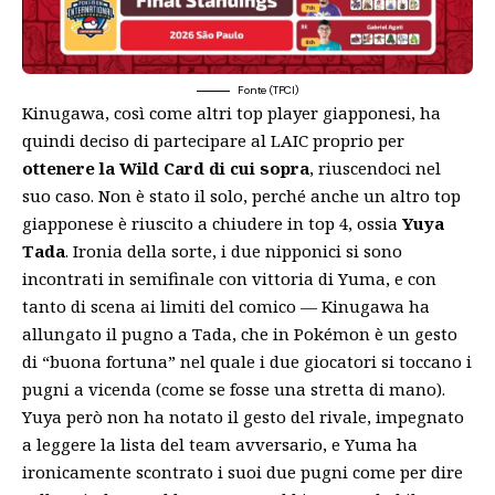
Fonte (TPCI)
Kinugawa, così come altri top player giapponesi, ha
quindi deciso di partecipare al LAIC proprio per
ottenere la Wild Card di cui sopra
, riuscendoci nel
suo caso. Non è stato il solo, perché anche un altro top
giapponese è riuscito a chiudere in top 4, ossia
Yuya
Tada
. Ironia della sorte, i due nipponici si sono
incontrati in semifinale con vittoria di Yuma, e con
tanto di scena ai limiti del comico — Kinugawa ha
allungato il pugno a Tada, che in Pokémon è un gesto
di “buona fortuna” nel quale i due giocatori si toccano i
pugni a vicenda (come se fosse una stretta di mano).
Yuya però non ha notato il gesto del rivale, impegnato
a leggere la lista del team avversario, e Yuma ha
ironicamente scontrato i suoi due pugni come per dire