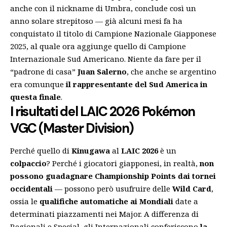
anche con il nickname di Umbra, conclude così un
anno solare strepitoso — già alcuni mesi fa ha
conquistato il titolo di Campione Nazionale Giapponese
2025, al quale ora aggiunge quello di Campione
Internazionale Sud Americano. Niente da fare per il
“padrone di casa”
Juan Salerno
, che anche se argentino
era comunque
il rappresentante del Sud America in
questa finale
.
I risultati del LAIC 2026 Pokémon
VGC (Master Division)
Perché quello di
Kinugawa
al
LAIC 2026
è un
colpaccio
? Perché i giocatori giapponesi, in realtà,
non
possono guadagnare Championship Points dai tornei
occidentali
— possono però usufruire delle
Wild Card
,
ossia le
qualifiche automatiche ai Mondiali
date a
determinati piazzamenti nei Major. A differenza di
Regionali e Special, gli Internazionali conferiscono
la