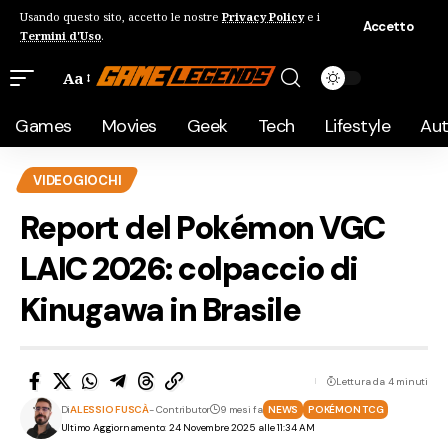
Usando questo sito, accetto le nostre
Privacy Policy
e i
Accetto
Termini d'Uso
.
Aa
Games
Movies
Geek
Tech
Lifestyle
Au
VIDEOGIOCHI
Report del Pokémon VGC
LAIC 2026: colpaccio di
Kinugawa in Brasile
Lettura da 4 minuti
Di
ALESSIO FUSCÀ
- Contributor
9 mesi fa
NEWS
POKÉMON TCG
Ultimo Aggiornamento: 24 Novembre 2025 alle 11:34 AM