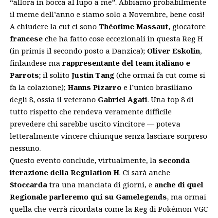
“allora in bocca al lupo a me”. Abbiamo probabilmente
il meme dell’anno e siamo solo a Novembre, bene così!
A chiudere la cut ci sono
Théotime Massaut
, giocatore
francese
che ha fatto cose eccezionali in questa Reg H
(in primis il secondo posto a Danzica);
Oliver Eskolin
,
finlandese ma
rappresentante del team italiano e-
Parrots
; il solito
Justin Tang
(che ormai fa cut come si
fa la colazione);
Hanns Pizarro
e l’unico brasiliano
degli 8, ossia il veterano
Gabriel Agati
. Una top 8 di
tutto rispetto che rendeva veramente difficile
prevedere chi sarebbe uscito vincitore — poteva
letteralmente vincere chiunque senza lasciare sorpreso
nessuno.
Questo evento conclude, virtualmente, la
seconda
iterazione della Regulation H
. Ci sarà anche
Stoccarda
tra una manciata di giorni, e
anche di quel
Regionale parleremo qui su Gamelegends
, ma ormai
quella che verrà ricordata come la Reg di Pokémon VGC