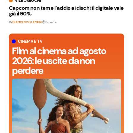
VIDEOGIOCHI
Capcom non teme l’addio ai dischi: il digitale vale
già il 90%
Di
FRANCESCO LEMURI
15 ore fa
CINEMA E TV
Film al cinema ad agosto
2026: le uscite da non
perdere