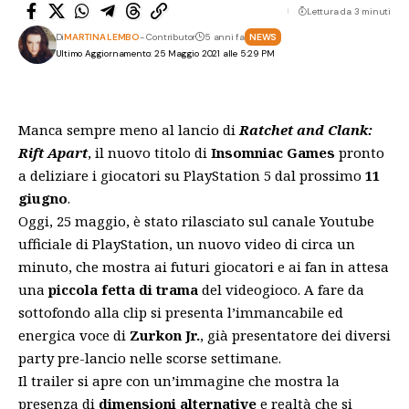
Lettura da 3 minuti
Di
MARTINA LEMBO
- Contributor
5 anni fa
NEWS
Ultimo Aggiornamento: 25 Maggio 2021 alle 5:29 PM
Manca sempre meno al lancio di
Ratchet and Clank:
Rift Apart
, il nuovo titolo di
Insomniac Games
pronto
a deliziare i giocatori su PlayStation 5 dal prossimo
11
giugno
.
Oggi, 25 maggio, è stato rilasciato sul canale Youtube
ufficiale di PlayStation, un nuovo video di circa un
minuto, che mostra ai futuri giocatori e ai fan in attesa
una
piccola fetta di trama
del videogioco. A fare da
sottofondo alla clip si presenta l’immancabile ed
energica voce di
Zurkon Jr.
, già presentatore dei diversi
party pre-lancio nelle scorse settimane.
Il trailer
si apre con un’immagine che mostra la
presenza di
dimensioni alternative
e realtà che si