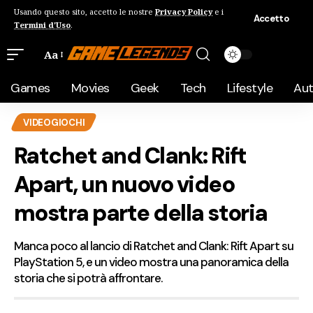
Usando questo sito, accetto le nostre
Privacy Policy
e i
Accetto
Termini d'Uso
.
Aa
Games
Movies
Geek
Tech
Lifestyle
Au
VIDEOGIOCHI
Ratchet and Clank: Rift
Apart, un nuovo video
mostra parte della storia
Manca poco al lancio di Ratchet and Clank: Rift Apart su
PlayStation 5, e un video mostra una panoramica della
storia che si potrà affrontare.