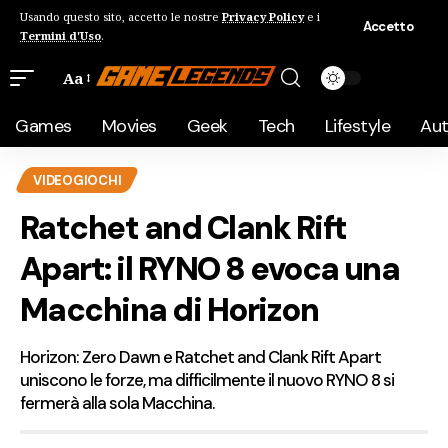
Usando questo sito, accetto le nostre
Privacy Policy
e i
Accetto
Termini d'Uso
.
Aa
Games
Movies
Geek
Tech
Lifestyle
Au
VIDEOGIOCHI
Ratchet and Clank Rift
Apart: il RYNO 8 evoca una
Macchina di Horizon
Horizon: Zero Dawn e Ratchet and Clank Rift Apart
uniscono le forze, ma difficilmente il nuovo RYNO 8 si
fermerà alla sola Macchina.