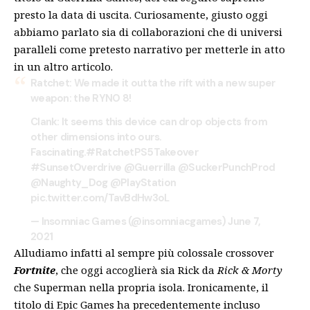
presto la data di uscita
. Curiosamente, giusto oggi
abbiamo parlato sia di collaborazioni che di universi
paralleli come pretesto narrativo per metterle in atto
in un altro articolo.
Ratchet: We made it outta the rift with a new super
weapon: the RYNO 8!
Clank: It seems this device can drop objects from
other dimensions into ours.
Fascinating.
#RatchetPS5Takeover
#SunsetOverdrive
@Guerrilla
@SuckerPunchProd
@Naughty_Dog
@PlayStation
pic.twitter.com/TavBdHw3oL
— Insomniac Games (@insomniacgames)
June 7,
2021
Alludiamo infatti al sempre più colossale crossover
Fortnite
, che oggi accoglierà
sia Rick da
Rick & Morty
che Superman
nella propria isola. Ironicamente, il
titolo di Epic Games ha precedentemente incluso