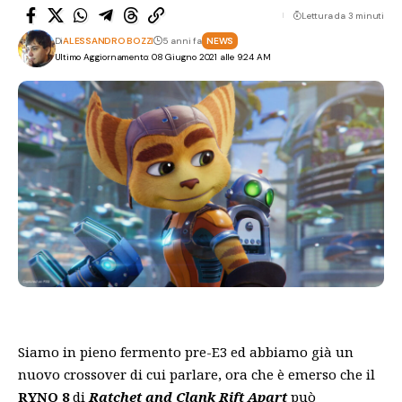
Lettura da 3 minuti
Di
ALESSANDRO BOZZI
5 anni fa
NEWS
Ultimo Aggiornamento: 08 Giugno 2021 alle 9:24 AM
Siamo in pieno fermento pre-E3 ed abbiamo già un
nuovo crossover di cui parlare, ora che è emerso che il
RYNO 8
di
Ratchet and Clank Rift Apart
può