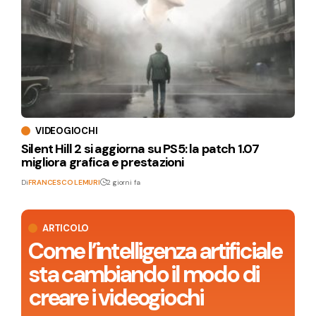
VIDEOGIOCHI
Silent Hill 2 si aggiorna su PS5: la patch 1.07
migliora grafica e prestazioni
Di
FRANCESCO LEMURI
2 giorni fa
ARTICOLO
Come l’intelligenza artificiale
sta cambiando il modo di
creare i videogiochi