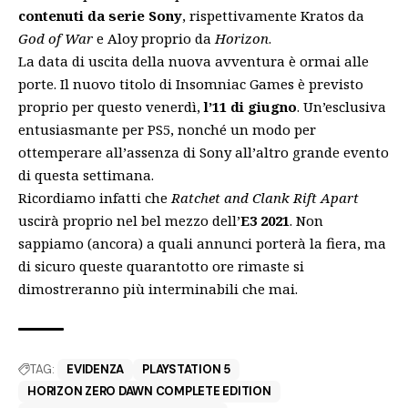
contenuti da serie Sony
, rispettivamente Kratos da
God of War
e Aloy proprio da
Horizon
.
La data di uscita della nuova avventura è ormai alle
porte. Il nuovo titolo di Insomniac Games è previsto
proprio per questo venerdì,
l’11 di giugno
. Un’esclusiva
entusiasmante per PS5, nonché un modo per
ottemperare all’
assenza di Sony
all’altro grande evento
di questa settimana.
Ricordiamo infatti che
Ratchet and Clank Rift Apart
uscirà proprio nel bel mezzo dell’
E3 2021
.
Non
sappiamo (ancora) a quali annunci porterà la fiera
, ma
di sicuro queste quarantotto ore rimaste si
dimostreranno più interminabili che mai.
TAG:
EVIDENZA
PLAYSTATION 5
HORIZON ZERO DAWN COMPLETE EDITION