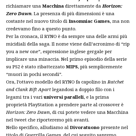
richiamare una
Macchina
direttamente da
Horizon:
Zero Dawn
. La presenza di più dimensioni è una
costante nel nuovo titolo di
Insomniac Games
, ma non
credevamo fino a questo punto.
Per la cronaca, il RYNO è da sempre una delle armi più
micidiali della saga. Il nome viene dall’acronimo di “rip
you a new one”, espressione inglese gergale per
implicare una minaccia. Nel primo episodio della serie
su PS2 è stato ribattezzato
MIPS
, più semplicemente
“muori in pochi secondi”.
Ora, l’ottavo modello del RYNO fa capolino in
Ratchet
and Clank Rift Apart
legandosi a doppio filo con i
legami tra i vari
universi paralleli
, e la prima
proprietà PlayStation a prendere parte al crossover è
Horizon: Zero Dawn
, di cui potete vedere una Macchina
nel tweet che riporteremo più avanti.
Nello specifico, alludiamo al
Divoratuono
presente nel
titolo di Guerrilla Games,
del cui seguito sapremo