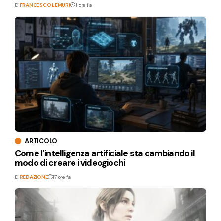
Di
FRANCESCO LEMURI
11 ore fa
ARTICOLO
Come l’intelligenza artificiale sta cambiando il
modo di creare i videogiochi
Di
REDAZIONE
17 ore fa