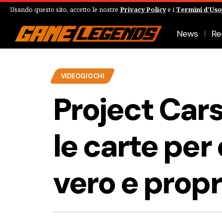
Usando questo sito, accetto le nostre
Privacy Policy
e i
Termini d'Uso
News
Re
VIDEOGIOCHI
Project Cars
le carte per
vero e propr