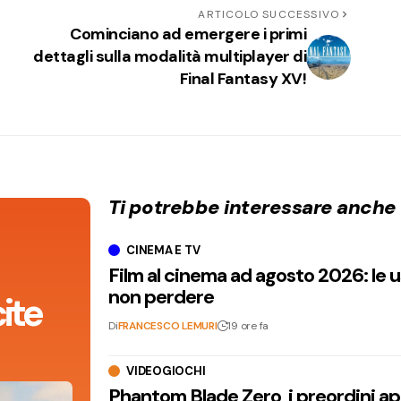
ARTICOLO SUCCESSIVO
Cominciano ad emergere i primi
dettagli sulla modalità multiplayer di
Final Fantasy XV!
Ti potrebbe interessare anche
CINEMA E TV
Film al cinema ad agosto 2026: le 
non perdere
ite
Di
FRANCESCO LEMURI
19 ore fa
VIDEOGIOCHI
Phantom Blade Zero, i preordini apr