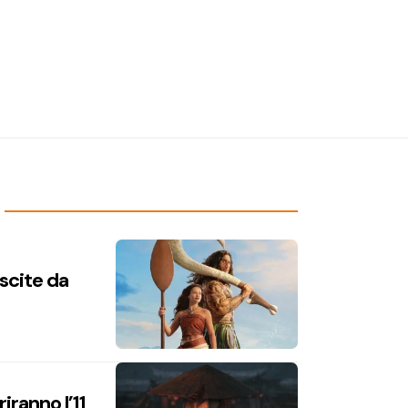
uscite da
iranno l’11