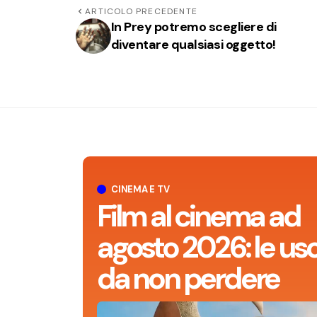
ARTICOLO PRECEDENTE
In Prey potremo scegliere di
diventare qualsiasi oggetto!
CINEMA E TV
Film al cinema ad
agosto 2026: le usc
da non perdere