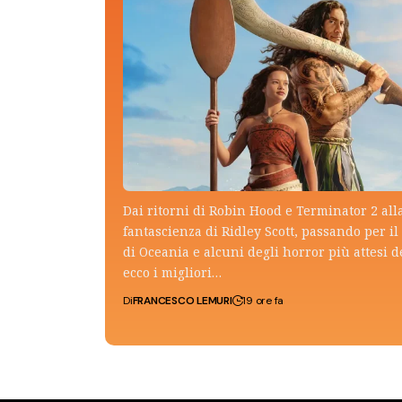
Dai ritorni di Robin Hood e Terminator 2 all
fantascienza di Ridley Scott, passando per il 
di Oceania e alcuni degli horror più attesi d
ecco i migliori…
Di
FRANCESCO LEMURI
19 ore fa