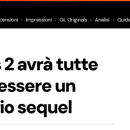
.
censioni
Impressioni
GL Originals
Analisi
Guid
 2 avrà tutte
 essere un
io sequel