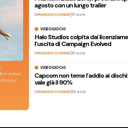
agosto con un lungo trailer
Di
FRANCESCO LEMURI
17 ore fa
VIDEOGIOCHI
Halo Studios colpita dai licenziam
l’uscita di Campaign Evolved
Di
FRANCESCO LEMURI
17 ore fa
a
VIDEOGIOCHI
live action
Capcom non teme l’addio ai dischi: i
ell’anno:
vale già il 90%
Di
FRANCESCO LEMURI
19 ore fa