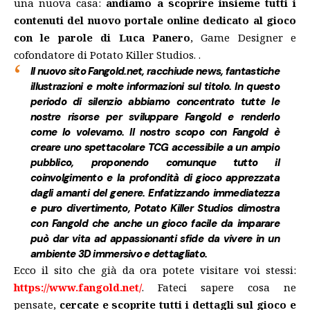
una nuova casa:
andiamo a scoprire insieme tutti i
contenuti del nuovo portale online dedicato al gioco
con le parole di Luca Panero
, Game Designer e
cofondatore di Potato Killer Studios. .
Il nuovo sito Fangold.net, racchiude news, fantastiche
illustrazioni e molte informazioni sul titolo. In questo
periodo di silenzio abbiamo concentrato tutte le
nostre risorse per sviluppare Fangold e renderlo
come lo volevamo. Il nostro scopo con Fangold è
creare uno spettacolare TCG accessibile a un ampio
pubblico, proponendo comunque tutto il
coinvolgimento e la profondità di gioco apprezzata
dagli amanti del genere. Enfatizzando immediatezza
e puro divertimento,
Potato Killer Studios
dimostra
con Fangold che anche un gioco facile da imparare
può dar vita ad appassionanti sfide da vivere in un
ambiente 3D immersivo e dettagliato.
Ecco il sito che già da ora potete visitare voi stessi:
https://www.fangold.net/
.
Fateci sapere cosa ne
pensate,
cercate e scoprite tutti i dettagli sul gioco e