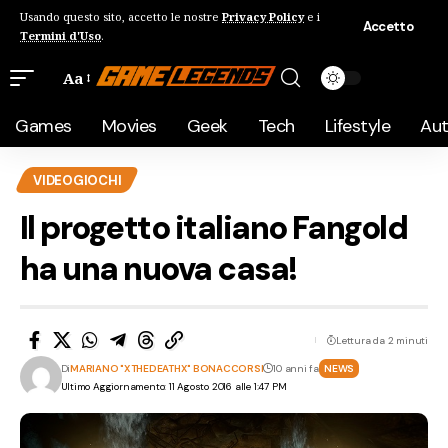
Usando questo sito, accetto le nostre
Privacy Policy
e i
Accetto
Termini d'Uso
.
Aa
Games
Movies
Geek
Tech
Lifestyle
Au
VIDEOGIOCHI
Il progetto italiano Fangold
ha una nuova casa!
Lettura da 2 minuti
Di
MARIANO "XTHEDEATHX" BONACCORSI
10 anni fa
NEWS
Ultimo Aggiornamento: 11 Agosto 2016 alle 1:47 PM