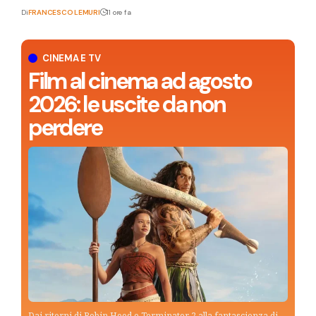
Di
FRANCESCO LEMURI
11 ore fa
CINEMA E TV
Film al cinema ad agosto
2026: le uscite da non
perdere
Dai ritorni di Robin Hood e Terminator 2 alla fantascienza di