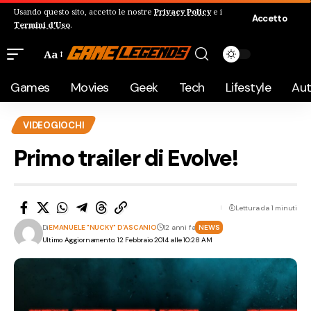
Usando questo sito, accetto le nostre
Privacy Policy
e i
Accetto
Termini d'Uso
.
Aa
Games
Movies
Geek
Tech
Lifestyle
Au
VIDEOGIOCHI
Primo trailer di Evolve!
Lettura da 1 minuti
Di
EMANUELE "NUCKY" D'ASCANIO
12 anni fa
NEWS
Ultimo Aggiornamento: 12 Febbraio 2014 alle 10:28 AM