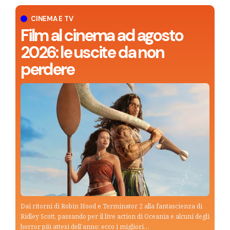
CINEMA E TV
Film al cinema ad agosto
2026: le uscite da non
perdere
Dai ritorni di Robin Hood e Terminator 2 alla fantascienza di
Ridley Scott, passando per il live action di Oceania e alcuni degli
horror più attesi dell’anno: ecco i migliori…