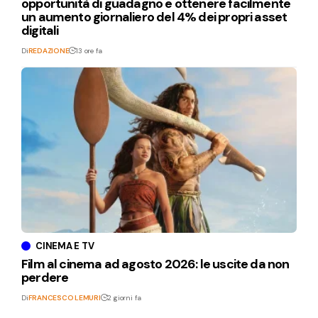
opportunità di guadagno e ottenere facilmente
un aumento giornaliero del 4% dei propri asset
digitali
Di
REDAZIONE
13 ore fa
CINEMA E TV
Film al cinema ad agosto 2026: le uscite da non
perdere
Di
FRANCESCO LEMURI
2 giorni fa