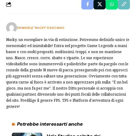
EMANUELE "NUCKY" D'ASCANIO
Nucky, un esemplare in via di estinzione. Potremmo definirlo unico (e
menomale) ed inimitabile! Entra nel progetto Game Legends a mani
basse e con molti propositi, moltissimi, troppi, e non ne mantiene
uno. Nasce, cresce, corre, sbatte e riparte. Le sue esperienze
videoludiche sono innumerevoli e poliedriche: parte da pargolo con le
console della grande N nuove di pacca, proseguendo poi con approcci
più aggressivi senza saltare una generazione. Ovviamente con tutta
questa carne al fuoco è arrivato a non apprezzare più nulla: "Ë un bel
gioco, ma non fa per me". Il nostro Ditto personale si accoppia con
qualsiasi partner, divenendo uno dei punti focali delle collaborazioni
del sito. Predilige il genere FPS, TPS e Platform d'avventura di ogni
genere!
Potrebbe interessarti anche