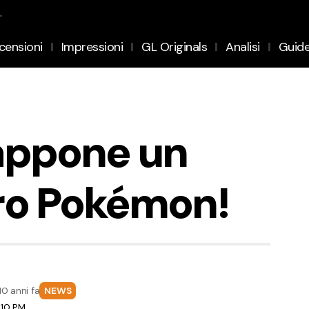
.
censioni
Impressioni
GL Originals
Analisi
Guid
iappone un
ro Pokémon!
10 anni fa
NEWS
:10 PM