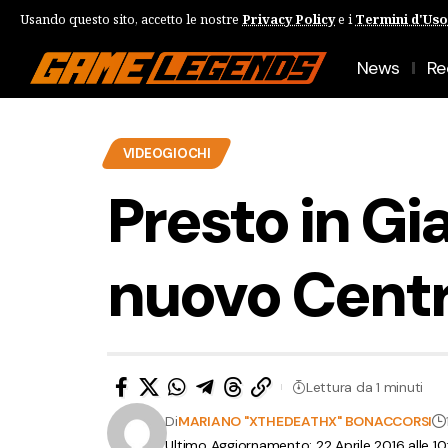
Usando questo sito, accetto le nostre
Privacy Policy
e i
Termini d'Uso
News
Re
VIDEOGIOCHI
Presto in G
nuovo Cent
Lettura da 1 minuti
Di
MARIANO "XTHEDEATHX" BONACCORSI
Ultimo Aggiornamento: 22 Aprile 2016 alle 10